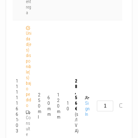
ent
reg
a
Uni
da
d(e
s)
dis
po
nib
le(
s)
1
2
baj
1
8
o
1
,
pe
2
1
1
6
5
did
5
2
1
0
1
6
Si
o
0
0
6
m
0
€
gn
m
m
6
m
(s
In
l
m
Co
1-
/I
ns
0
V
ult
3
A)
e