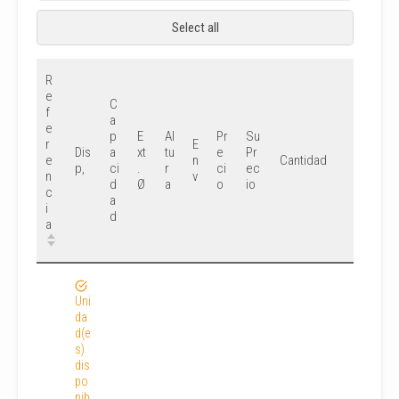
Select all
R
e
C
f
a
e
p
E
Al
Pr
Su
r
E
Dis
a
xt
tu
e
Pr
e
n
Cantidad
p,
ci
.
r
ci
ec
n
v
d
Ø
a
o
io
c
a
i
d
a
Uni
da
d(e
s)
dis
po
nib