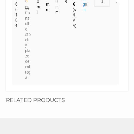
o
0
0
8
6
m
€
gn
m
m
6
m
(s
In
l
m
Co
1-
/I
ns
0
V
ult
4
A)
e
sto
ck
y
pla
zo
de
ent
reg
a
RELATED PRODUCTS