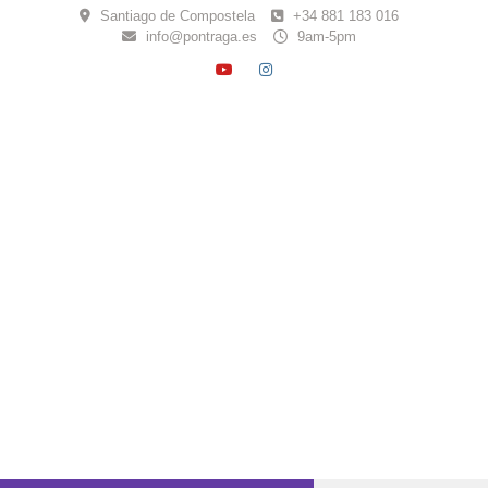
Skip
Santiago de Compostela
+34 881 183 016
to
info@pontraga.es
9am-5pm
content
YOUTUBE
INSTAGRAM