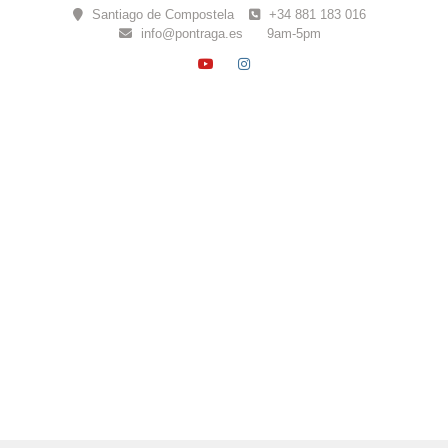
Skip
Santiago de Compostela
+34 881 183 016
to
info@pontraga.es
9am-5pm
content
YOUTUBE
INSTAGRAM