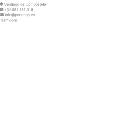
Skip
Santiago de Compostela
to
+34 881 183 016
content
info@pontraga.es
9am-5pm
Youtube
Instagram