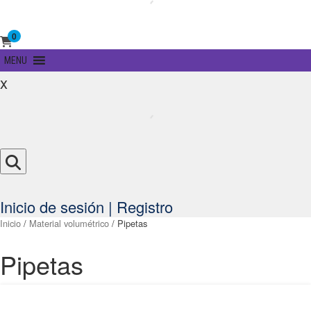
0
Primary
MENU
Menu
x
Inicio de sesión | Registro
Inicio
/
Material volumétrico
/ Pipetas
Pipetas