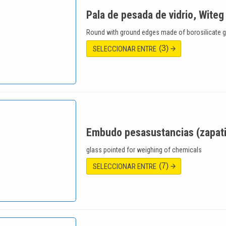
Pala de pesada de vidrio, Witeg
Round with ground edges made of borosilicate g
(3)
SELECCIONAR ENTRE
Embudo pesasustancias (zapatit
glass pointed for weighing of chemicals
(7)
SELECCIONAR ENTRE