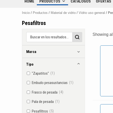
HOME
PRODUCTOS
CATÁLOGOS
OFERTAS
Inicio
/
Productos
/
Material de vidrio
/
Vidrio uso general
/ Pes
Pesafiltros
Showing all
Marca
Tipo
(1)
"Zapatitos"
(1)
Embudo pesasustancias
(4)
Frasco de pesada
(1)
Pala de pesada
(5)
Pesafiltros