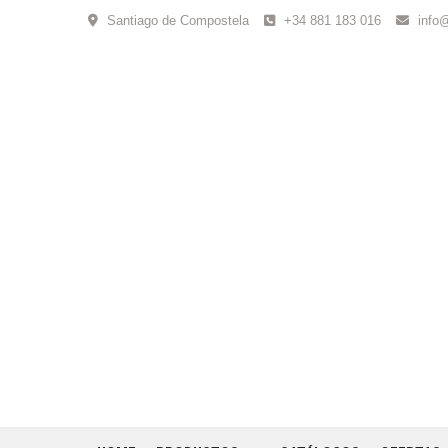
Skip
Santiago de Compostela
+34 881 183 016
info
to
content