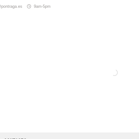
@pontraga.es
9am-5pm