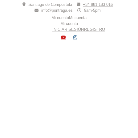
Skip
Santiago de Compostela
+34 881 183 016
to
info@pontraga.es
9am-5pm
content
Mi cuenta
Mi cuenta
Mi cuenta
INICIAR SESIÓN
REGISTRO
YOUTUBE
INSTAGRAM