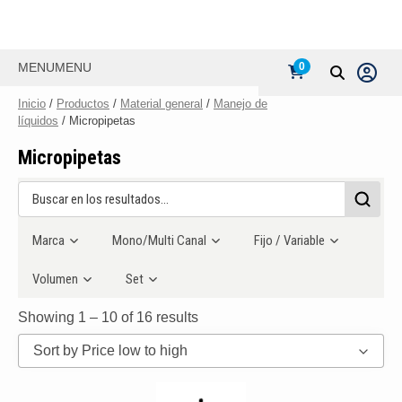
MENU
MENU
0
Inicio
/
Productos
/
Material general
/
Manejo de
líquidos
/ Micropipetas
Micropipetas
Marca
Mono/Multi Canal
Fijo / Variable
Volumen
Set
Showing 1 – 10 of 16 results
Sort by Price low to high