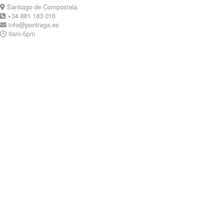
Skip
Santiago de Compostela
to
+34 881 183 016
content
info@pontraga.es
9am-5pm
Youtube
Instagram