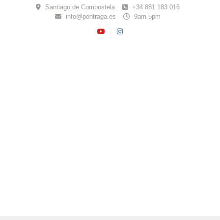
Skip
Santiago de Compostela
+34 881 183 016
to
info@pontraga.es
9am-5pm
content
YOUTUBE
INSTAGRAM