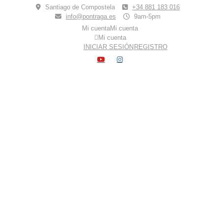
Skip
Santiago de Compostela
+34 881 183 016
to
info@pontraga.es
9am-5pm
content
Mi cuenta
Mi cuenta
Mi cuenta
INICIAR SESIÓN
REGISTRO
YOUTUBE
INSTAGRAM