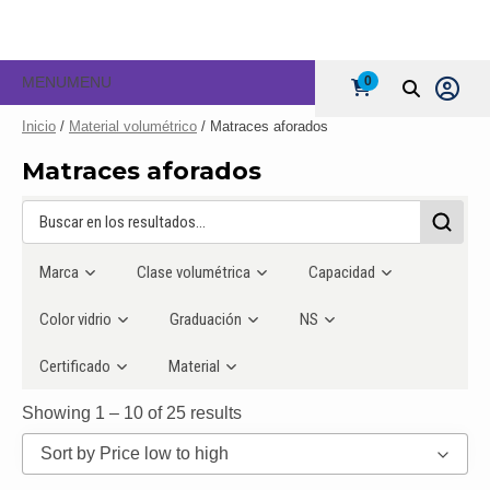
MENU
MENU
0
Inicio
/
Material volumétrico
/ Matraces aforados
Matraces aforados
Marca
Clase volumétrica
Capacidad
Color vidrio
Graduación
NS
Certificado
Material
Showing 1 – 10 of 25 results
Sort by Price low to high