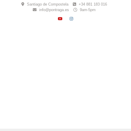
Skip
Santiago de Compostela
+34 881 183 016
to
info@pontraga.es
9am-5pm
content
YOUTUBE
INSTAGRAM