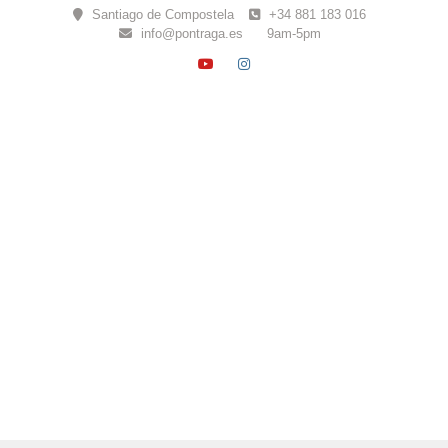
Skip
Santiago de Compostela
+34 881 183 016
to
info@pontraga.es
9am-5pm
content
YOUTUBE
INSTAGRAM