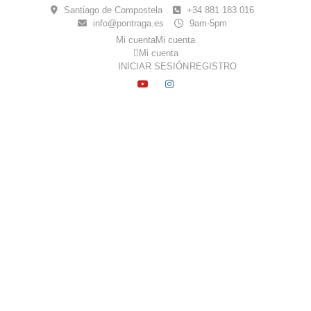
Skip
Santiago de Compostela
+34 881 183 016
to
info@pontraga.es
9am-5pm
content
Mi cuenta
Mi cuenta
Mi cuenta
INICIAR SESIÓN
REGISTRO
YOUTUBE
INSTAGRAM