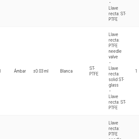
⋅
Llave
recta: ST-
PTFE
Llave
recta:
PTFE
needle
valve
⋅
ST-
Llave
l
Ámbar
±0.03 ml
Blanca
1
PTFE
recta:
solid ST-
glass
⋅
Llave
recta: ST-
PTFE
Llave
recta:
PTFE