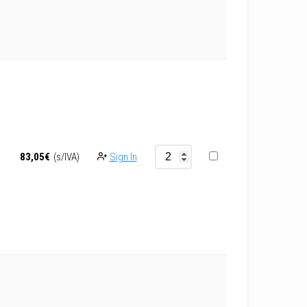
Sign In
83,05
€
(s/IVA)