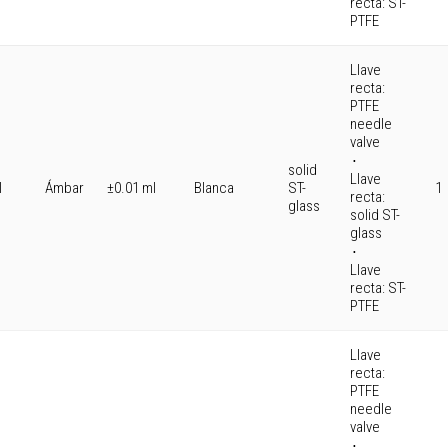
recta: ST-
PTFE
Llave
recta:
PTFE
needle
valve
⋅
solid
Llave
ST-
l
Ámbar
±0.01 ml
Blanca
1
recta:
glass
solid ST-
glass
⋅
Llave
recta: ST-
PTFE
Llave
recta:
PTFE
needle
valve
⋅