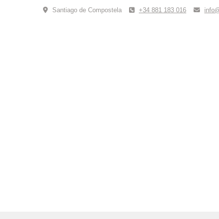
Skip
Santiago de Compostela
+34 881 183 016
info
to
content