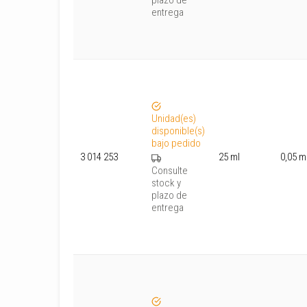
entrega
Unidad(es)
disponible(s)
bajo pedido
3 014 253
25 ml
0,05 m
Consulte
stock y
plazo de
entrega