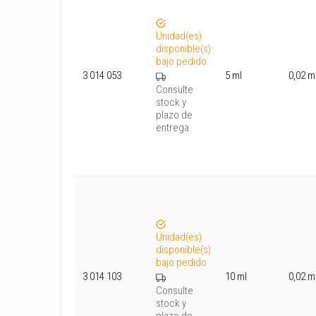
Unidad(es)
disponible(s)
bajo pedido
3 014 053
5 ml
0,02 m
Consulte
stock y
plazo de
entrega
Unidad(es)
disponible(s)
bajo pedido
3 014 103
10 ml
0,02 m
Consulte
stock y
plazo de