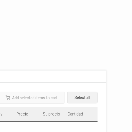
Select all
Add selected items to cart
nv
Precio
Su precio
Cantidad