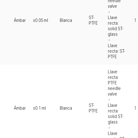
needle
valve
⋅
ST-
Llave
Ámbar
±0.05 ml
Blanca
1
PTFE
recta:
solid ST-
glass
⋅
Llave
recta: ST-
PTFE
Llave
recta:
PTFE
needle
valve
⋅
ST-
Llave
Ámbar
±0.1 ml
Blanca
1
PTFE
recta:
solid ST-
glass
⋅
Llave