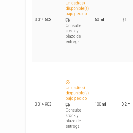
Unidad(es)
disponible(s)
bajo pedido
3 014 503
50 ml
0,1 ml
Consulte
stock y
plazo de
entrega
Unidad(es)
disponible(s)
bajo pedido
3 014 903
100 ml
0,2 ml
Consulte
stock y
plazo de
entrega