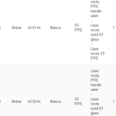
recta:
PTFE
needle
valve
⋅
ST-
Llave
l
Ámbar
±0.01 ml
Blanca
1
PTFE
recta:
solid ST-
glass
⋅
Llave
recta: ST-
PTFE
Llave
recta:
PTFE
needle
valve
⋅
ST-
Llave
l
Ámbar
±0.02 ml
Blanca
1
PTFE
recta:
solid ST-
glass