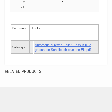
lv
tre
e
ga
Documento
Título
Automatic burettes Pellet Class B blue
Catálogo
graduation Schellbach blue line EN.pdf
RELATED PRODUCTS