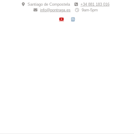
Skip
Santiago de Compostela
+34 881 183 016
to
info@pontraga.es
9am-5pm
content
YOUTUBE
INSTAGRAM