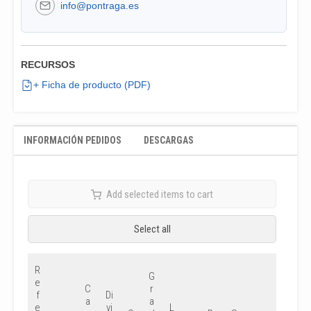
info@pontraga.es
RECURSOS
+ Ficha de producto (PDF)
INFORMACIÓN PEDIDOS
DESCARGAS
Add selected items to cart
Select all
R
G
e
C
r
f
Di
a
a
e
vi
L