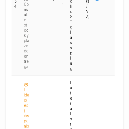
5
l
r
o
(s
a
Co
4
li
/I
ns
d
V
ult
S
A)
e
T-
st
g
oc
l
k y
a
pla
s
zo
s
de
p
en
l
tre
u
ga
g
l
a
Un
t
ida
e
d(
r
es
a
)
l
dis
s
po
t
nib