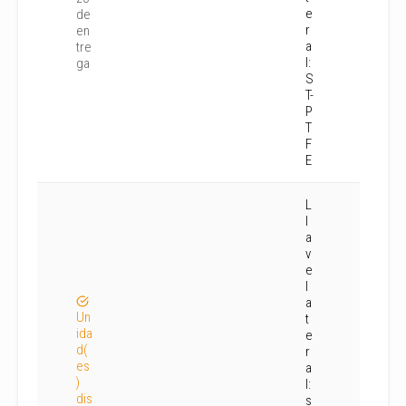
e
de
r
en
a
tre
l:
ga
S
T-
P
T
F
E
L
l
a
v
e
l
a
Un
t
ida
e
d(
r
es
a
)
l:
dis
s