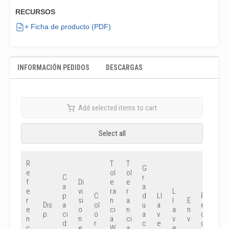
RECURSOS
+ Ficha de producto (PDF)
INFORMACIÓN PEDIDOS
DESCARGAS
Add selected items to cart
Select all
R
T
T
G
e
ol
ol
C
r
f
Di
e
e
a
a
e
vi
ra
r
L
p
C
d
Ll
Pr
Su
r
si
n
a
l
E
Dis
a
ol
u
a
e
pr
e
o
ci
n
a
n
p.
ci
o
a
v
ci
ec
n
n
a
ci
v
v
d
r
c
e
o
io
c
e
W
a
e