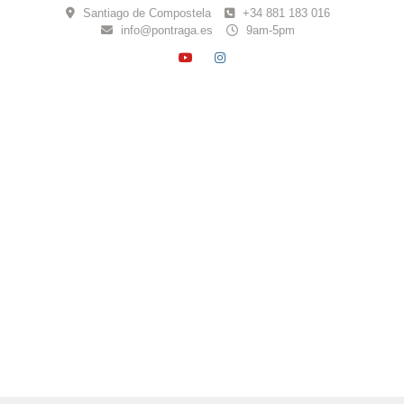
Skip
Santiago de Compostela
+34 881 183 016
to
info@pontraga.es
9am-5pm
content
YOUTUBE
INSTAGRAM