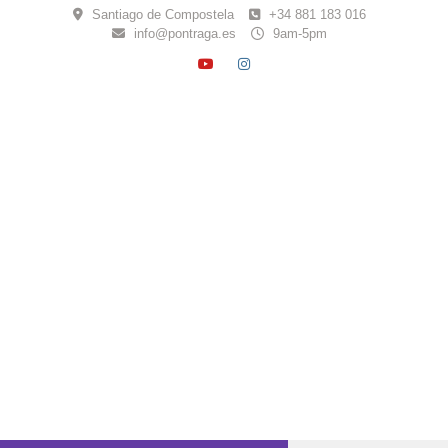
Skip
Santiago de Compostela
+34 881 183 016
to
info@pontraga.es
9am-5pm
content
YOUTUBE
INSTAGRAM