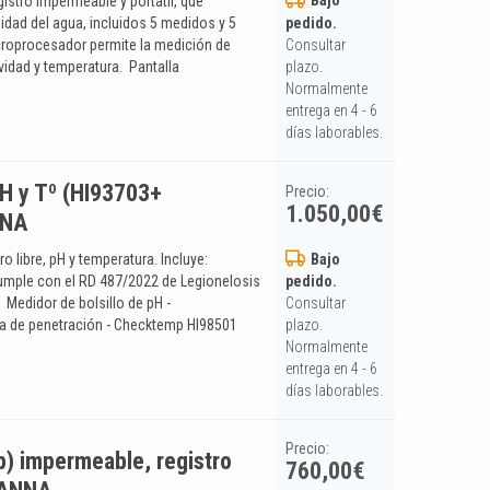
istro impermeable y portátil, que
pedido.
idad del agua, incluidos 5 medidos y 5
Consultar
croprocesador permite la medición de
plazo.
vidad y temperatura. Pantalla
Normalmente
entrega en 4 - 6
días laborables.
pH y Tº (HI93703+
Precio:
1.050,00
€
NNA
Bajo
o libre, pH y temperatura. Incluye:
 cumple con el RD 487/2022 de Legionelosis
pedido.
1 Medidor de bolsillo de pH -
Consultar
 de penetración - Checktemp HI98501
plazo.
Normalmente
entrega en 4 - 6
días laborables.
Precio:
) impermeable, registro
760,00
€