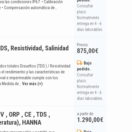
pedido.
a las condiciones IP67. • Calibración
Consultar
ble • Compensación automática de…
plazo.
Normalmente
entrega en 4 - 6
días laborables.
Precio:
DS, Resistividad, Salinidad
875,00
€
Bajo
dos totales Disueltos (TDS ) / Resistividad
pedido.
n el rendimiento y las características de
Consultar
ional e impermeable cumple con los
plazo.
da Medida de…
Ver más (+)
Normalmente
entrega en 4 - 6
días laborables.
V , ORP , CE , TDS ,
a partir de
1.290,00
€
peratura), HANNA
Bajo