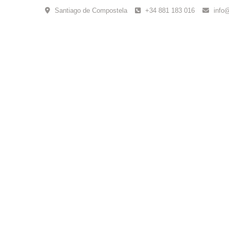
Skip
Santiago de Compostela
+34 881 183 016
info
to
content