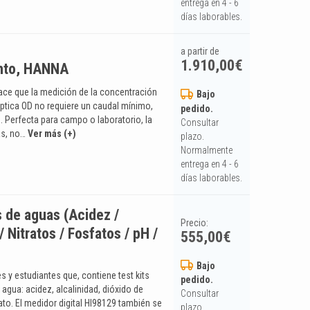
entrega en 4 - 6
días laborables.
a partir de
1.910,00
€
ento, HANNA
ace que la medición de la concentración
Bajo
óptica OD no requiere un caudal mínimo,
pedido.
. Perfecta para campo o laboratorio, la
Consultar
as, no…
Ver más (+)
plazo.
Normalmente
entrega en 4 - 6
días laborables.
s de aguas (Acidez /
Precio:
/ Nitratos / Fosfatos / pH /
555,00
€
Bajo
y estudiantes que, contiene test kits
pedido.
 agua: acidez, alcalinidad, dióxido de
Consultar
ato. El medidor digital HI98129 también se
plazo.