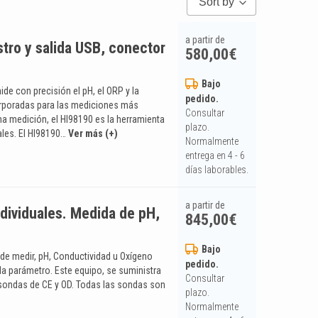
Sort by
a partir de
tro y salida USB, conector
580,00
€
Bajo
e con precisión el pH, el ORP y la
pedido.
orporadas para las mediciones más
Consultar
una medición, el HI98190 es la herramienta
plazo.
ales. El HI98190…
Ver más (+)
Normalmente
entrega en 4 - 6
días laborables.
a partir de
dividuales. Medida de pH,
845,00
€
Bajo
ede medir, pH, Conductividad u Oxígeno
pedido.
da parámetro. Este equipo, se suministra
Consultar
s sondas de CE y OD. Todas las sondas son
plazo.
Normalmente