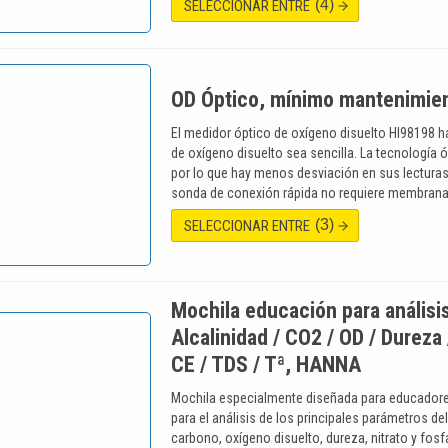
(4)
SELECCIONAR ENTRE
OD Óptico, mínimo mantenimi
El medidor óptico de oxígeno disuelto HI98198 h
de oxígeno disuelto sea sencilla. La tecnología 
por lo que hay menos desviación en sus lecturas
sonda de conexión rápida no requiere membran
(3)
SELECCIONAR ENTRE
Mochila educación para análisi
Alcalinidad / CO2 / OD / Dureza 
CE / TDS / Tª, HANNA
Mochila especialmente diseñada para educadores 
para el análisis de los principales parámetros del
carbono, oxígeno disuelto, dureza, nitrato y fosf