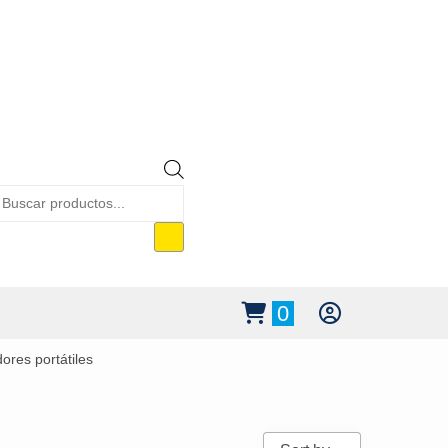
Búsqueda
de
productos
0
ores portátiles