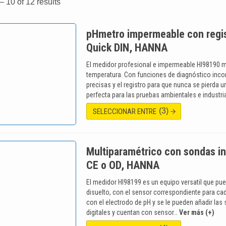
 10 of 12 results
pHmetro impermeable con regis
Quick DIN, HANNA
El medidor profesional e impermeable HI98190 mid
temperatura. Con funciones de diagnóstico inc
precisas y el registro para que nunca se pierda 
perfecta para las pruebas ambientales e industri
(3)
SELECCIONAR ENTRE
Multiparamétrico con sondas in
CE o OD, HANNA
El medidor HI98199 es un equipo versatil que pu
disuelto, con el sensor correspondiente para ca
con el electrodo de pH y se le pueden añadir la
digitales y cuentan con sensor…
Ver más (+)