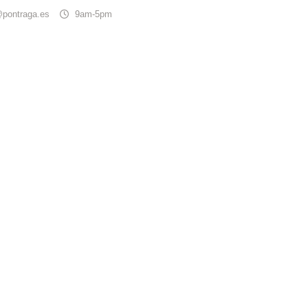
@pontraga.es
9am-5pm