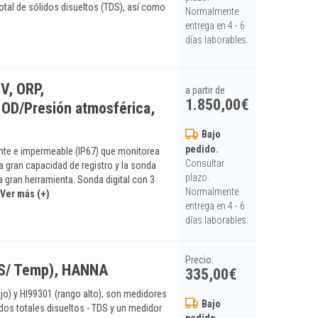
 total de sólidos disueltos (TDS), así como
Normalmente
entrega en 4 - 6
días laborables.
V, ORP,
a partir de
1.850,00
€
 OD/Presión atmosférica,
Bajo
pedido.
ente e impermeable (IP67) que monitorea
Consultar
a gran capacidad de registro y la sonda
plazo.
 gran herramienta. Sonda digital con 3
Normalmente
Ver más (+)
entrega en 4 - 6
días laborables.
Precio:
DS/ Temp), HANNA
335,00
€
jo) y HI99301 (rango alto), son medidores
Bajo
dos totales disueltos - TDS y un medidor