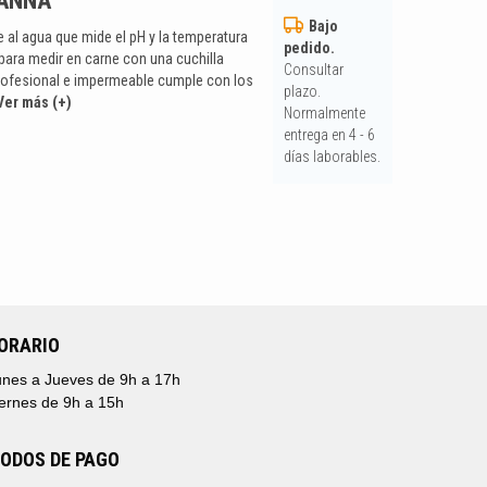
 HANNA
Bajo
e al agua que mide el pH y la temperatura
pedido.
 para medir en carne con una cuchilla
Consultar
profesional e impermeable cumple con los
plazo.
Ver más (+)
Normalmente
entrega en 4 - 6
días laborables.
ORARIO
nes a Jueves de 9h a 17h
ernes de 9h a 15h
ODOS DE PAGO