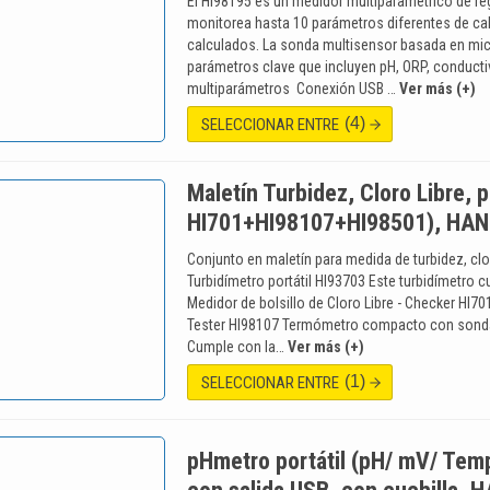
El HI98195 es un medidor multiparamétrico de reg
monitorea hasta 10 parámetros diferentes de cal
calculados. La sonda multisensor basada en mi
parámetros clave que incluyen pH, ORP, conducti
multiparámetros Conexión USB …
Ver más (+)
(4)
SELECCIONAR ENTRE
Maletín Turbidez, Cloro Libre, 
HI701+HI98107+HI98501), HA
Conjunto en maletín para medida de turbidez, clor
Turbidímetro portátil HI93703 Este turbidímetro
Medidor de bolsillo de Cloro Libre - Checker HI70
Tester HI98107 Termómetro compacto con sonda
Cumple con la…
Ver más (+)
(1)
SELECCIONAR ENTRE
pHmetro portátil (pH/ mV/ Temp