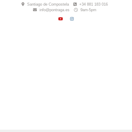
Skip
Santiago de Compostela
+34 881 183 016
to
info@pontraga.es
9am-5pm
content
YOUTUBE
INSTAGRAM