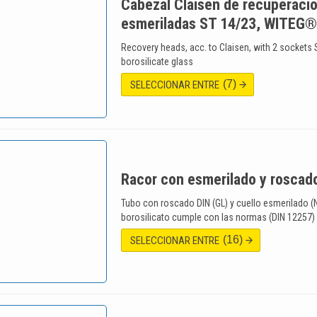
Cabezal Claisen de recuperaci
esmeriladas ST 14/23, WITEG®
Recovery heads, acc. to Claisen, with 2 sockets
borosilicate glass
(7)
SELECCIONAR ENTRE
Racor con esmerilado y rosca
Tubo con roscado DIN (GL) y cuello esmerilado (N
borosilicato cumple con las normas (DIN 12257
(16)
SELECCIONAR ENTRE