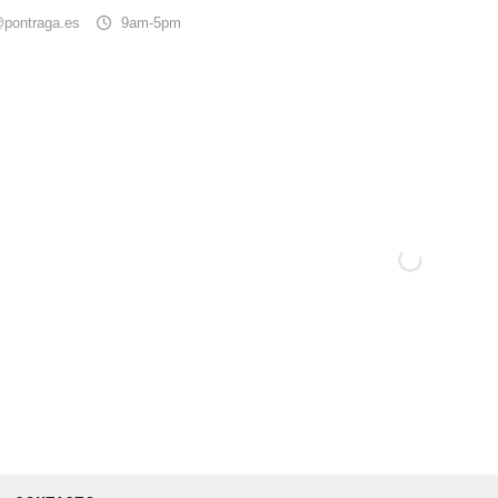
@pontraga.es
9am-5pm