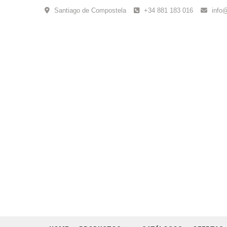
Skip
Santiago de Compostela
+34 881 183 016
info
to
content