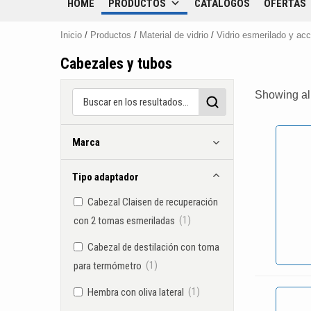
HOME
PRODUCTOS
CATÁLOGOS
OFERTAS
Inicio
/
Productos
/
Material de vidrio
/
Vidrio esmerilado y ac
Cabezales y tubos
Showing all
Marca
Tipo adaptador
Cabezal Claisen de recuperación
(1)
con 2 tomas esmeriladas
Cabezal de destilación con toma
(1)
para termómetro
(1)
Hembra con oliva lateral