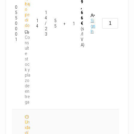
9
baj
0
,
o
5
1
6
pe
5
4
6
di
1
5
Si
0
/
€
+
1
do
4
5
gn
0
2
(s
In
0
3
/I
Co
1
V
ns
A)
ult
e
st
oc
k y
pla
zo
de
en
tre
ga
Un
ida
d(