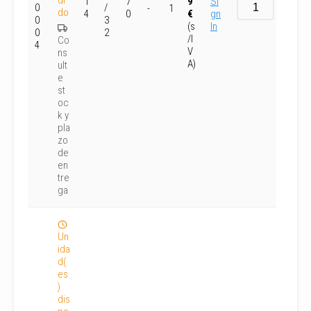
di
1
7
9
Si
0
/
-
1
do
4
0
€
gn
0
3
(s
In
0
2
/I
Co
4
V
ns
A)
ult
e
st
oc
k y
pla
zo
de
en
tre
ga
Un
ida
d(
es
)
dis