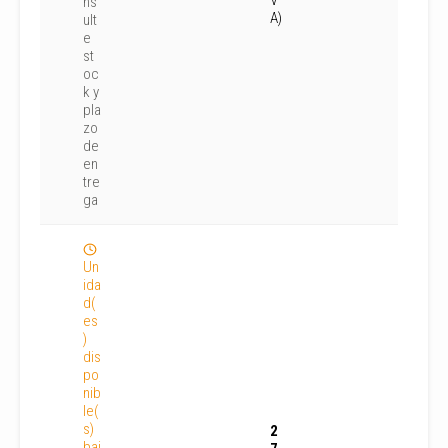
V
ns
A)
ult
e
st
oc
k y
pla
zo
de
en
tre
ga
Un
ida
d(
es
)
dis
po
nib
le(
s)
2
baj