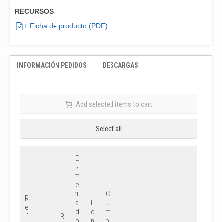
RECURSOS
+ Ficha de producto (PDF)
INFORMACIÓN PEDIDOS
DESCARGAS
Add selected items to cart
Select all
E
s
m
e
ril
C
R
a
L
u
e
d
o
m
f
R
o
n
pl