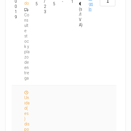
0
/
-
1
do
5
5
€
gn
0
2
(s
In
1
3
/I
Co
9
V
ns
A)
ult
e
st
oc
k y
pla
zo
de
en
tre
ga
Un
ida
d(
es
)
dis
po