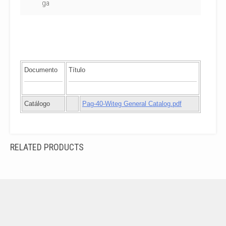
ga
Documento
Título
Catálogo
Pag-40-Witeg General Catalog.pdf
RELATED PRODUCTS