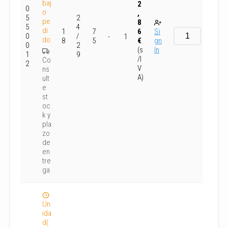
baj
2
0
o
,
5
2
pe
8
5
4
di
1
7
6
Si
0
/
-
1
do
8
5
€
gn
0
2
(s
In
1
9
/I
Co
2
V
ns
A)
ult
e
st
oc
k y
pla
zo
de
en
tre
ga
Un
ida
d(