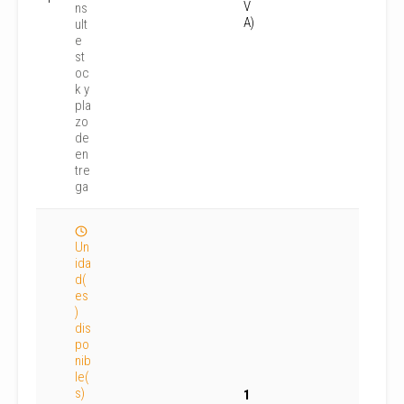
V
ns
A)
ult
e
st
oc
k y
pla
zo
de
en
tre
ga
Un
ida
d(
es
)
dis
po
nib
le(
s)
1