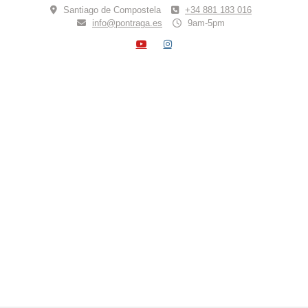
Skip
Santiago de Compostela
+34 881 183 016
to
info@pontraga.es
9am-5pm
content
YOUTUBE
INSTAGRAM