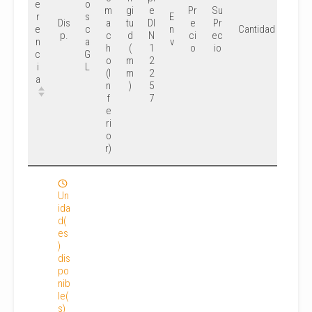
e
o
m
gi
e
Pr
Su
r
s
E
Dis
a
tu
DI
e
Pr
e
c
n
Cantidad
p.
c
d
N
ci
ec
n
a
v
h
(
1
o
io
c
G
o
m
2
i
L
(I
m
2
a
n
)
5
f
7
e
ri
o
r)
Un
ida
d(
es
)
dis
po
nib
le(
s)