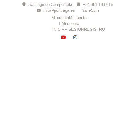
Skip
Santiago de Compostela
+34 881 183 016
to
info@pontraga.es
9am-5pm
content
Mi cuenta
Mi cuenta
Mi cuenta
INICIAR SESIÓN
REGISTRO
YOUTUBE
INSTAGRAM