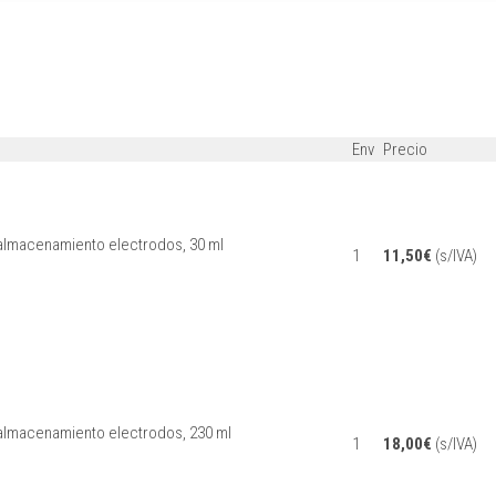
Env
Precio
almacenamiento electrodos, 30 ml
1
11,50
€
(s/IVA)
almacenamiento electrodos, 230 ml
1
18,00
€
(s/IVA)