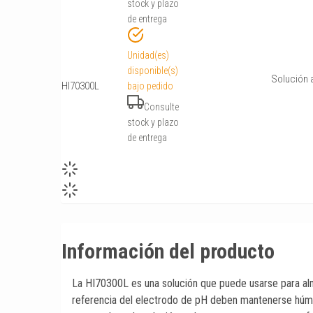
stock y plazo
de entrega
Unidad(es)
disponible(s)
Solución 
HI70300L
bajo pedido
Consulte
stock y plazo
de entrega
Información del producto
La HI70300L es una solución que puede usarse para alma
referencia del electrodo de pH deben mantenerse húme