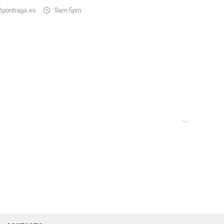
@pontraga.es
9am-5pm