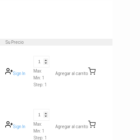
Su Precio
Max:
Sign In
Agregar al carrito
Min:
1
Step:
1
Max:
Sign In
Agregar al carrito
Min:
1
Step:
1