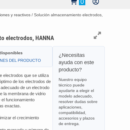
0
iones y reactivos
/ Solución almacenamiento electrodos,
to electrodos, HANNA
 disponibles
¿Necesitas
ONES DEL PRODUCTO
ayuda con este
producto?
 electrodos que se utiliza
Nuestro equipo
 óptimo de los electrodos de
técnico puede
adecuado de un electrodo
ayudarte a elegir el
e la membrana de vidrio
modelo adecuado,
e el funcionamiento
resolver dudas sobre
as exactas.
aplicaciones,
compatibilidad,
imizar el crecimiento
accesorios y plazos
de entrega.
ente marcada y número de