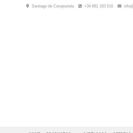
Skip
Santiago de Compostela
+34 881 183 016
info
to
content