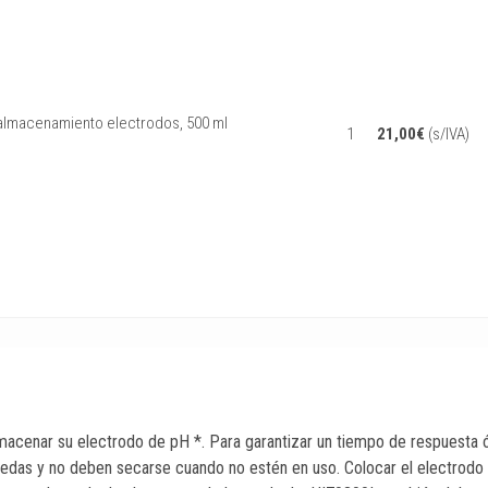
almacenamiento electrodos, 500 ml
1
21,00
€
(s/IVA)
cenar su electrodo de pH *. Para garantizar un tiempo de respuesta ópt
das y no deben secarse cuando no estén en uso. Colocar el electrodo