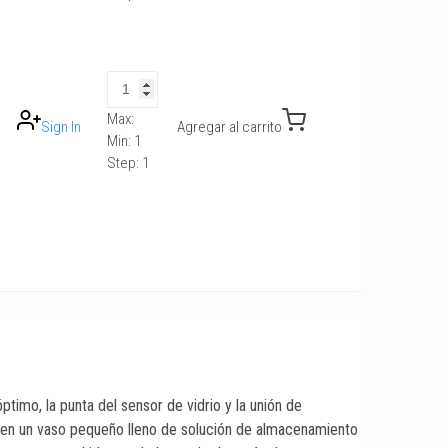
Max:
Sign In
Agregar al carrito
Min:
1
Step:
1
imo, la punta del sensor de vidrio y la unión de
 en un vaso pequeño lleno de solución de almacenamiento