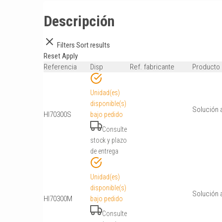
Descripción
Filters
Sort results
Reset
Apply
Referencia
Disp
Ref. fabricante
Producto
Unidad(es)
disponible(s)
Solución 
HI70300S
bajo pedido
Consulte
stock y plazo
de entrega
Unidad(es)
disponible(s)
Solución 
HI70300M
bajo pedido
Consulte