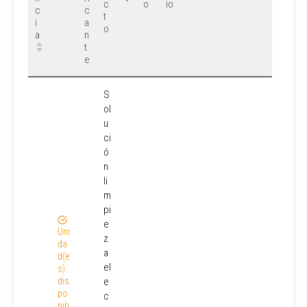
c
o
io
c
c
t
i
a
o
a
n
t
e
S
ol
u
ci
ó
n
li
m
pi
e
Uni
z
da
a
d(e
el
s)
dis
e
po
c
nib