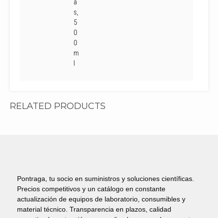
a
s,
5
0
0
m
l
RELATED PRODUCTS
Pontraga, tu socio en suministros y soluciones científicas.
Precios competitivos y un catálogo en constante
actualización de equipos de laboratorio, consumibles y
material técnico. Transparencia en plazos, calidad