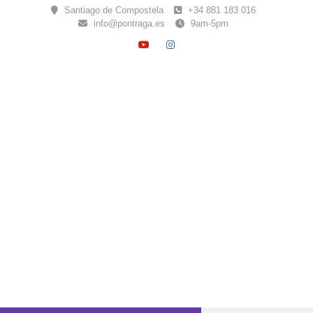
Skip
Santiago de Compostela
+34 881 183 016
to
info@pontraga.es
9am-5pm
content
YOUTUBE
INSTAGRAM