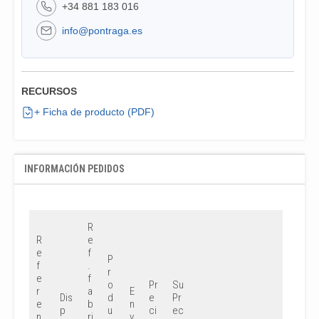
+34 881 183 016
info@pontraga.es
RECURSOS
+ Ficha de producto (PDF)
INFORMACIÓN PEDIDOS
R
R
e
e
f
P
f
.
r
e
f
o
Pr
Su
r
a
E
Dis
d
e
Pr
e
b
n
p
u
ci
ec
n
ri
v