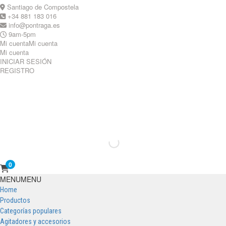
Skip
Santiago de Compostela
to
+34 881 183 016
content
info@pontraga.es
9am-5pm
Mi cuenta
Mi cuenta
Mi cuenta
INICIAR SESIÓN
REGISTRO
Youtube
Instagram
0
Primary
MENU
MENU
Menu
Home
Productos
Categorías populares
Agitadores y accesorios