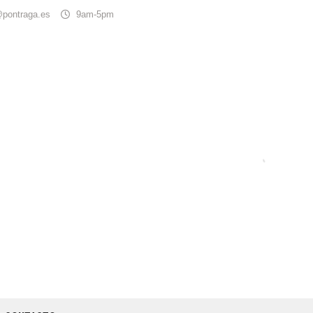
@pontraga.es
9am-5pm