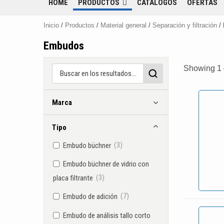
HOME
PRODUCTOS
CATÁLOGOS
OFERTAS
Inicio
/
Productos
/
Material general
/
Separación y filtración
/
Embudos
Showing 1 –
Marca
Tipo
(3)
Embudo büchner
Embudo büchner de vidrio con
(3)
placa filtrante
(7)
Embudo de adición
Embudo de análisis tallo corto