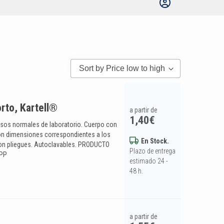
Sort by Price low to high
rto, Kartell®
a partir de
1,40
€
usos normales de laboratorio. Cuerpo con
con dimensiones correspondientes a los
En Stock.
 con pliegues. Autoclavables. PRODUCTO
Plazo de entrega
 PP
estimado 24 -
48 h.
a partir de