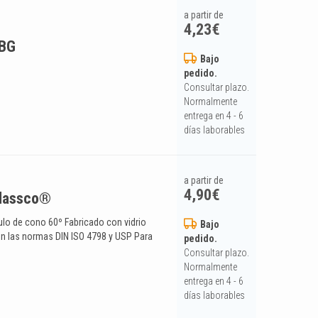
a partir de
4,23
€
LBG
Bajo
pedido.
Consultar plazo.
Normalmente
entrega en 4 - 6
días laborables
a partir de
4,90
€
Glassco®
ulo de cono 60º Fabricado con vidrio
Bajo
 las normas DIN ISO 4798 y USP Para
pedido.
Consultar plazo.
Normalmente
entrega en 4 - 6
días laborables