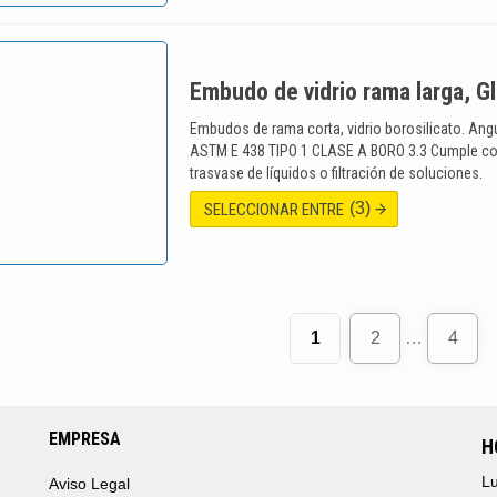
Embudo de vidrio rama larga, 
Embudos de rama corta, vidrio borosilicato. Ang
ASTM E 438 TIPO 1 CLASE A BORO 3.3 Cumple con
trasvase de líquidos o filtración de soluciones.
(3)
SELECCIONAR ENTRE
1
2
…
4
EMPRESA
H
Lu
Aviso Legal