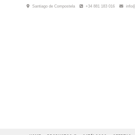
Skip
Santiago de Compostela
+34 881 183 016
info
to
content