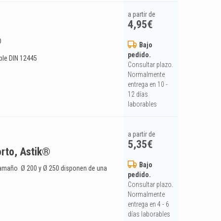
a partir de
4,95
€
®
Bajo
pedido.
ple DIN 12445
Consultar plazo.
Normalmente
entrega en 10 -
12 días
laborables
a partir de
5,35
€
orto, Astik®
Bajo
tamaño Ø 200 y Ø 250 disponen de una
pedido.
Consultar plazo.
Normalmente
entrega en 4 - 6
días laborables