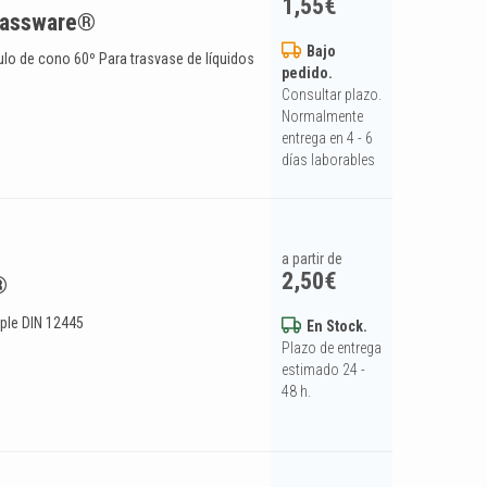
1,55
€
lassware®
Bajo
ulo de cono 60º Para trasvase de líquidos
pedido.
Consultar plazo.
Normalmente
entrega en 4 - 6
días laborables
a partir de
2,50
€
®
mple DIN 12445
En Stock.
Plazo de entrega
estimado 24 -
48 h.