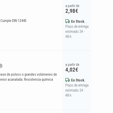
a partir de
2,98
€
. Cumple DIN 12445
En Stock.
Plazo de entrega
estimado 24 -
48 h.
a partir de
l®
4,02
€
svase de polvos o grandes volúmenes de
xterior acanalada. Resistencia química
En Stock.
Plazo de entrega
estimado 24 -
48 h.