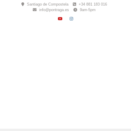
Skip
Santiago de Compostela
+34 881 183 016
to
info@pontraga.es
9am-5pm
content
YOUTUBE
INSTAGRAM