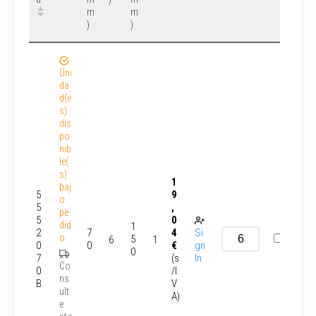
m
m
)
)
Uni
da
d(e
s)
dis
po
nib
le(
s)
1
baj
5
9
o
5
,
pe
5
0
did
1
2
7
4
Si
o
5
6
1
0
0
€
gn
0
7
(s
In
Co
0
/I
ns
B
V
ult
A)
e