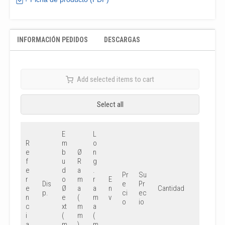
INFORMACIÓN PEDIDOS
DESCARGAS
Add selected items to cart
Select all
E
L
R
m
o
e
b
Ø
n
f
u
R
g
e
d
a
.
Pr
Su
r
o
m
r
E
Dis
e
Pr
e
Ø
a
a
n
Cantidad
p.
ci
ec
n
e
(
m
v
o
io
c
xt
m
a
i
(
m
(
a
m
)
m