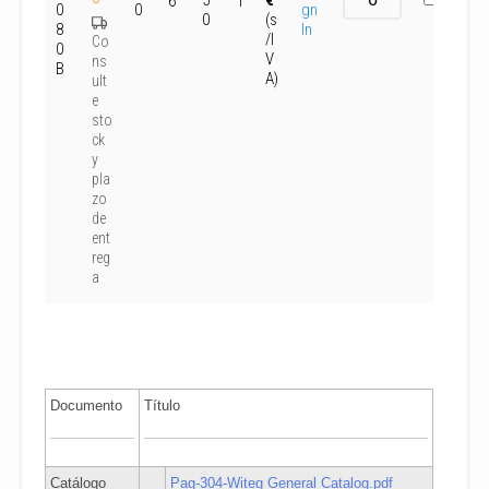
5
€
6
1
0
0
gn
0
(s
8
In
/I
Co
0
V
ns
B
A)
ult
e
sto
ck
y
pla
zo
de
ent
reg
a
Documento
Título
Catálogo
Pag-304-Witeg General Catalog.pdf