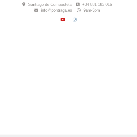
Skip
Santiago de Compostela
+34 881 183 016
to
info@pontraga.es
9am-5pm
content
YOUTUBE
INSTAGRAM