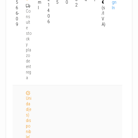
5
m
5
0
€
gn
1
2
6
l
(s
In
4
Co
6-
/I
0
ns
0
V
6
ult
9
A)
e
sto
ck
y
pla
zo
de
ent
reg
a
Uni
da
d(e
s)
dis
po
nib
le(