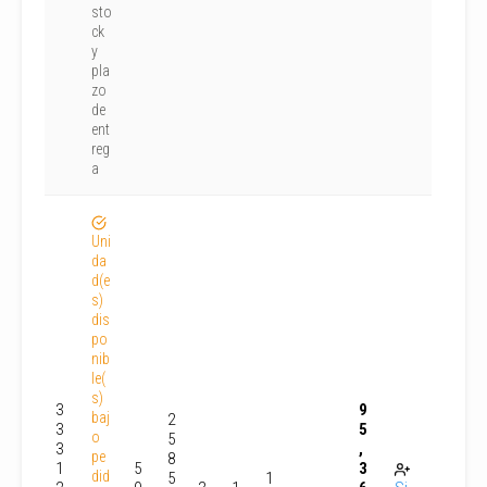
sto
ck
y
pla
zo
de
ent
reg
a
Uni
da
d(e
s)
dis
po
nib
le(
s)
3
9
baj
2
3
5
o
5
3
,
pe
8
1
5
3
did
5
1