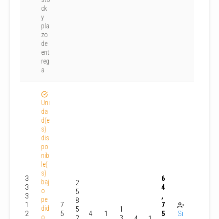
ck
y
pla
zo
de
ent
reg
a
Uni
da
d(e
s)
dis
po
nib
le(
s)
3
6
baj
2
3
4
o
5
3
,
pe
8
1
7
7
did
5
1
2
5
4
1
5
Si
o
2
3
4
1