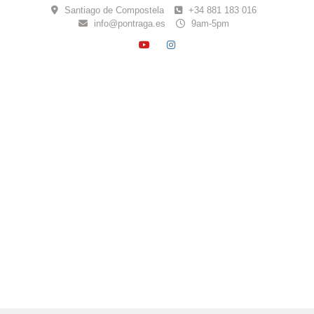
Skip
Santiago de Compostela
+34 881 183 016
to
info@pontraga.es
9am-5pm
content
YOUTUBE
INSTAGRAM