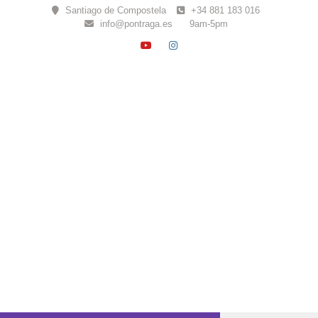
Skip
Santiago de Compostela
+34 881 183 016
to
info@pontraga.es
9am-5pm
content
YOUTUBE
INSTAGRAM