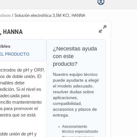
ctivos
/ Solución electrolítica 3,5M KCl, HANNA
Cl, HANNA
ibles
¿Necesitas ayuda
DEL PRODUCTO
con este
producto?
lectrodos de pH y ORP,
Nuestro equipo técnico
os de doble unión. El
puede ayudarte a elegir
lenables debe
el modelo adecuado,
dición. Si el nivel es
resolver dudas sobre
ca adecuada para
aplicaciones,
encillo mantenimiento
compatibilidad,
a para promover el
accesorios y plazos de
muestra que se está
entrega.
Asesoramiento
técnico especializado
doble unión de pH y