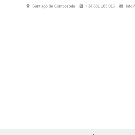
Skip
Santiago de Compostela
+34 881 183 016
info
to
content