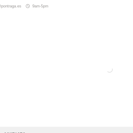
@pontraga.es
9am-5pm