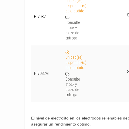
Unidad(es)
disponible(s)
bajo pedido
S
HI7082
Consulte
stock y
plazo de
entrega
Unidad(es)
disponible(s)
bajo pedido
S
HI7082M
Consulte
stock y
plazo de
entrega
El nivel de electrolito en los electrodos rellenables de
asegurar un rendimiento óptimo.