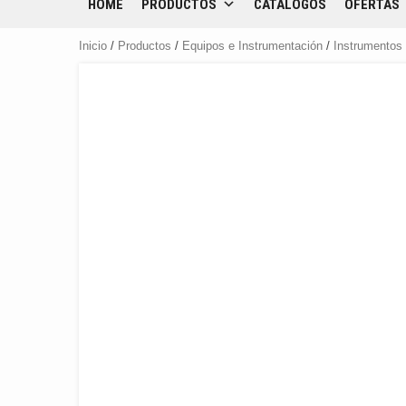
HOME
PRODUCTOS
CATÁLOGOS
OFERTAS
Inicio
/
Productos
/
Equipos e Instrumentación
/
Instrumentos