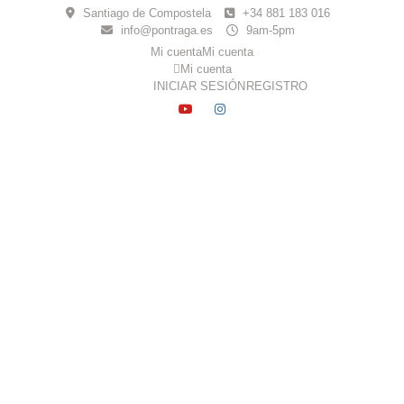
Skip
Santiago de Compostela
+34 881 183 016
to
info@pontraga.es
9am-5pm
content
Mi cuenta
Mi cuenta
Mi cuenta
INICIAR SESIÓN
REGISTRO
YOUTUBE
INSTAGRAM