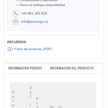
Compatibilidad y alternativas
Plazos de entrega y disponibilidad
+34 881 183 016
info@pontraga.es
RECURSOS
+ Ficha de producto (PDF)
INFORMACIÓN PEDIDOS
INFORMACIÓN DEL PRODUCTO
R
R
e
e
f
P
f
.
r
e
f
o
Pr
Su