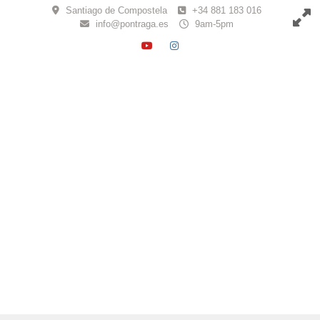
Skip
Santiago de Compostela
+34 881 183 016
to
info@pontraga.es
9am-5pm
content
YOUTUBE
INSTAGRAM