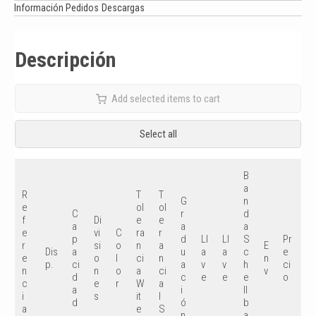
Información Pedidos
Descargas
Descripción
Add selected items to cart
Select all
B
a
R
T
T
G
n
e
ol
ol
C
r
d
f
Di
e
e
a
a
a
e
vi
C
ra
r
p
d
Ll
Ll
S
Pr
S
r
si
o
n
a
E
Dis
a
u
a
a
c
e
pr
e
o
l
ci
n
n
p.
ci
a
v
v
h
ci
e
n
n
o
a
ci
v
d
c
e
e
e
o
io
c
e
r
W
a
a
i
ll
i
s
it
I
d
ó
b
a
e
S
n
a