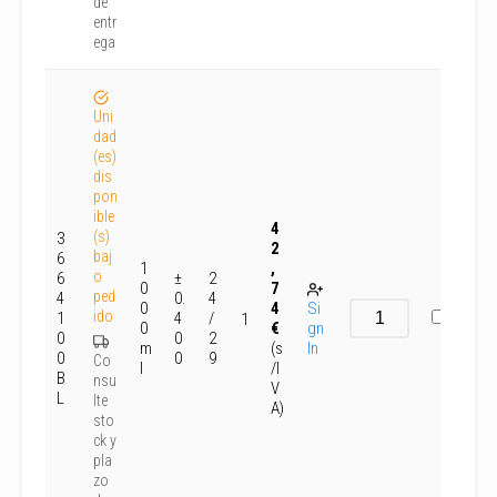
de
entr
ega
Uni
dad
(es)
dis
pon
ible
4
(s)
3
2
baj
6
1
,
o
6
±
2
0
7
ped
4
0.
4
0
4
Si
ido
1
4
/
1
0
€
gn
0
0
2
m
(s
In
0
0
9
Co
l
/I
B
nsu
V
L
lte
A)
sto
ck y
pla
zo