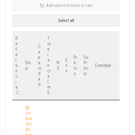
Add selected items to cart
Select all
R
T
e
ol
C
f
e
a
e
r
p
Pr
Su
r
a
E
Dis
a
N
e
Pr
e
n
n
Cantidad
p.
ci
S
ci
ec
n
ci
v
d
o
io
c
a
a
i
(
d
a
m
l)
Uni
dad
(es)
dis
pon