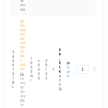
de
entr
ega
Uni
dad
(es)
dis
pon
ible
5
(s)
3
4
baj
6
1
,
o
6
±
2
0
2
ped
4
0.
9
0
1
Si
ido
1
6
/
1
0
€
gn
0
0
3
m
(s
In
1
0
2
Co
l
/I
B
nsu
V
L
lte
A)
sto
ck y
pla
zo