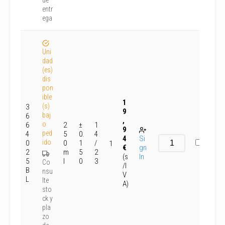
de
entr
ega
Uni
dad
(es)
dis
pon
ible
1
(s)
3
9
baj
6
,
o
6
2
±
1
9
ped
4
5
0.
4
4
Si
ido
0
0
1
/
1
€
gn
2
m
5
2
(s
In
5
l
0
3
Co
/I
B
nsu
V
L
lte
A)
sto
ck y
pla
zo