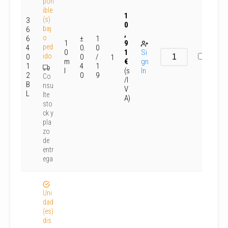
pon
ible
1
(s)
3
0
baj
6
,
o
6
±
1
1
9
ped
4
0.
0
0
1
Si
ido
0
0
/
1
m
€
gn
1
4
1
l
(s
In
2
0
9
Co
/I
B
nsu
V
L
lte
A)
sto
ck y
pla
zo
de
entr
ega
Uni
dad
(es)
dis