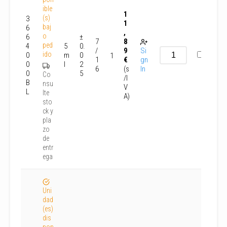
ible
1
(s)
3
1
baj
6
,
o
6
±
7
8
ped
4
5
0.
/
9
Si
ido
0
m
0
1
1
€
gn
0
l
2
6
(s
In
0
5
Co
/I
B
nsu
V
L
lte
A)
sto
ck y
pla
zo
de
entr
ega
Uni
dad
(es)
dis