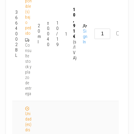
pon
ible
1
(s)
3
0
baj
6
,
o
6
±
1
2
9
ped
4
0.
0
0
1
Si
ido
0
0
/
1
m
€
gn
0
4
1
l
(s
In
2
0
9
Co
/I
B
nsu
V
L
lte
A)
sto
ck y
pla
zo
de
entr
ega
Uni
dad
(es)
dis