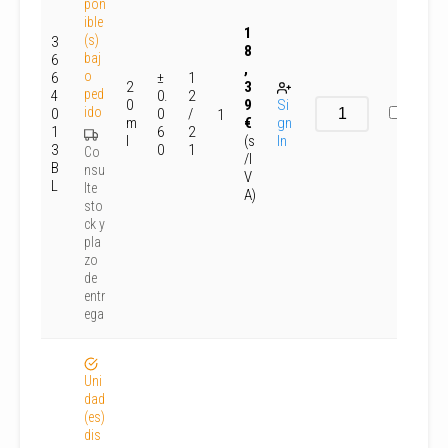
pon
ible
1
(s)
3
8
baj
6
,
o
6
±
1
2
3
ped
4
0.
2
0
9
Si
ido
0
0
/
1
m
€
gn
1
6
2
l
(s
In
3
0
1
Co
/I
B
nsu
V
L
lte
A)
sto
ck y
pla
zo
de
entr
ega
Uni
dad
(es)
dis