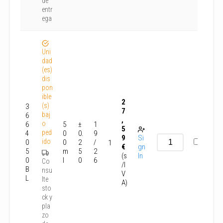
de
entr
ega
Uni
dad
(es)
dis
pon
ible
2
(s)
3
7
baj
6
,
o
6
5
±
1
5
ped
4
0
0.
9
9
Si
ido
0
0
2
/
1
€
gn
5
m
5
2
(s
In
0
l
0
6
Co
/I
B
nsu
V
L
lte
A)
sto
ck y
pla
zo