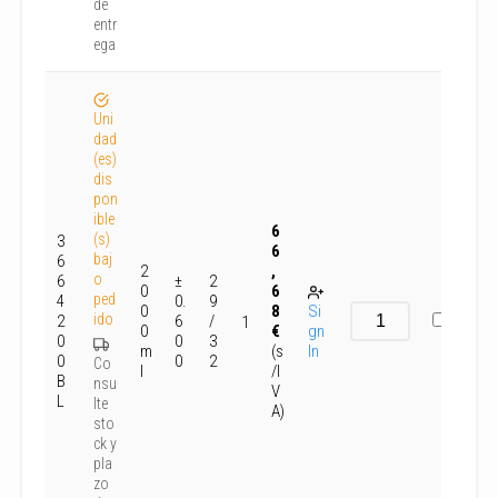
de
entr
ega
Uni
dad
(es)
dis
pon
ible
6
(s)
3
6
baj
6
2
,
o
6
±
2
0
6
ped
4
0.
9
0
8
Si
ido
2
6
/
1
0
€
gn
0
0
3
m
(s
In
0
0
2
Co
l
/I
B
nsu
V
L
lte
A)
sto
ck y
pla
zo