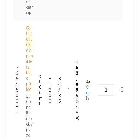
de
entr
ega
Uni
dad
(es)
dis
pon
ible
1
(s)
3
5
baj
6
2
5
o
6
±
3
,
0
ped
4
1.
4
9
0
Si
ido
5
2
/
9
1
0
gn
0
0
3
€
m
In
0
0
5
(s
Co
l
B
/I
nsu
L
V
lte
A)
sto
ck y
pla
zo