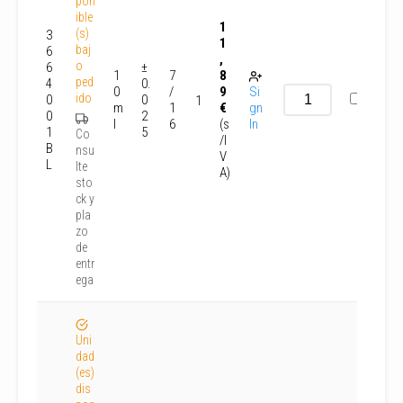
pon
ible
1
(s)
3
1
baj
6
,
o
6
±
1
7
8
ped
4
0.
0
/
9
Si
ido
0
0
1
m
1
€
gn
0
2
l
6
(s
In
1
5
Co
/I
B
nsu
V
L
lte
A)
sto
ck y
pla
zo
de
entr
ega
Uni
dad
(es)
dis