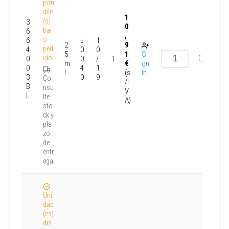
pon
ible
1
(s)
3
0
baj
6
,
o
6
±
1
2
9
ped
4
0.
0
5
1
Si
ido
0
0
/
1
m
€
gn
0
4
1
l
(s
In
3
0
9
Co
/I
B
nsu
V
L
lte
A)
sto
ck y
pla
zo
de
entr
ega
Uni
dad
(es)
dis