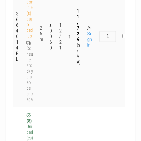
pon
ible
1
(s)
3
1
baj
6
,
o
6
±
1
2
7
ped
4
0.
2
5
2
Si
ido
0
0
/
1
m
€
gn
1
6
2
l
(s
In
4
0
1
Co
/I
B
nsu
V
L
lte
A)
sto
ck y
pla
zo
de
entr
ega
(8)
Uni
dad
(es)