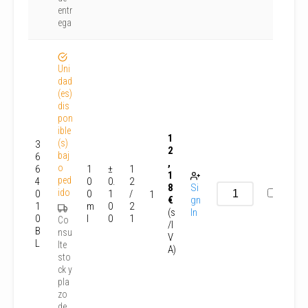
entr
ega
Uni
dad
(es)
dis
pon
ible
1
(s)
3
2
baj
6
,
o
6
1
±
1
1
ped
4
0
0.
2
8
Si
ido
0
0
1
/
1
€
gn
1
m
0
2
(s
In
0
l
0
1
Co
/I
B
nsu
V
L
lte
A)
sto
ck y
pla
zo
de