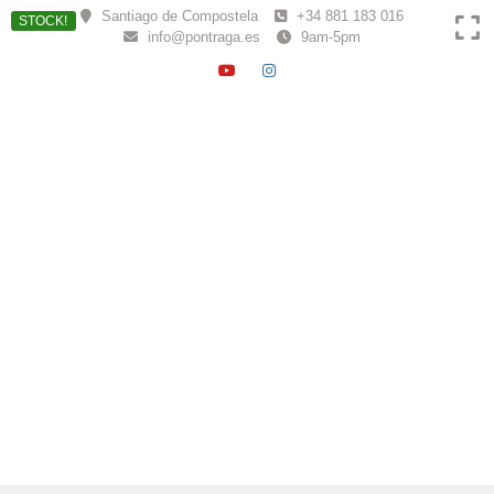
Skip
Santiago de Compostela
+34 881 183 016
STOCK!
to
info@pontraga.es
9am-5pm
content
YOUTUBE
INSTAGRAM