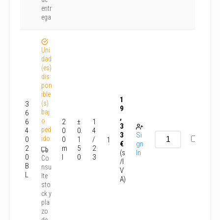
entr
ega
Uni
dad
(es)
dis
pon
ible
1
(s)
3
9
baj
6
,
o
6
2
±
1
3
ped
4
0
0.
4
3
Si
ido
0
0
1
/
1
€
gn
2
m
5
2
(s
In
0
l
0
3
Co
/I
B
nsu
V
L
lte
A)
sto
ck y
pla
zo