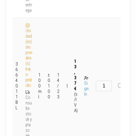
entr
ega
Uni
dad
(es)
dis
pon
ible
1
(s)
3
3
baj
6
,
o
6
1
±
1
3
ped
4
0
0.
4
7
Si
ido
0
0
1
/
1
€
gn
1
m
0
2
(s
In
1
l
0
3
Co
/I
B
nsu
V
L
lte
A)
sto
ck y
pla
zo
de