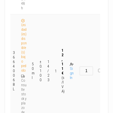
48
h
Uni
dad
(es)
dis
pon
ible
1
(s)
3
2
baj
6
,
o
6
±
1
5
1
ped
4
0.
4
0
1
Si
ido
0
1
/
1
m
€
gn
0
0
2
l
(s
In
6
0
3
Co
/I
B
nsu
V
L
lte
A)
sto
ck y
pla
zo
de