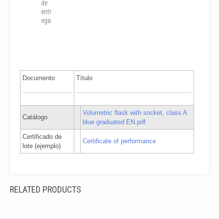
de
entr
ega
Documento
Título
Volumetric flask with socket, class A
Catálogo
blue graduated EN.pdf
Certificado de
Certificate of performance
lote (ejemplo)
RELATED PRODUCTS