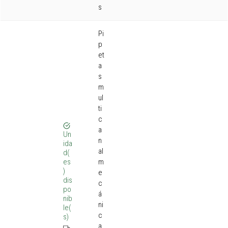
s
Pi
p
et
a
s
m
ul
ti
c
a
Un
n
ida
al
d(
es
m
)
e
dis
c
po
á
nib
ni
le(
c
s)
a