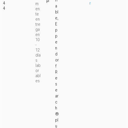
ri
µl
4
r
m
a
4
en
bl
te
e,
en
E
tre
ga
p
en
p
10
e
-
n
12
d
día
or
s
lab
f
or
R
abl
e
es
s
e
ar
c
h
®
pl
u