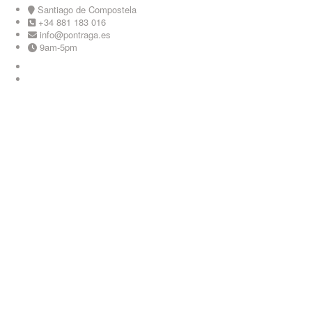
Skip
Santiago de Compostela
to
+34 881 183 016
content
info@pontraga.es
9am-5pm
Youtube
Instagram