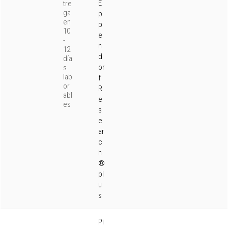
E
tre
ga
p
en
p
10
e
-
n
12
d
día
or
s
lab
f
or
R
abl
e
es
s
e
ar
c
h
®
pl
u
s
Pi