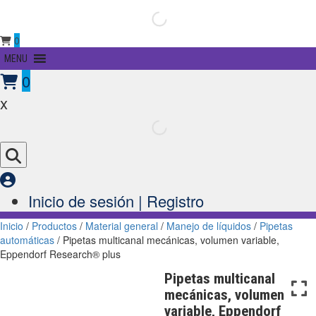
0
Primary
MENU
Menu
0
x
Inicio de sesión | Registro
Inicio
/
Productos
/
Material general
/
Manejo de líquidos
/
Pipetas
automáticas
/ Pipetas multicanal mecánicas, volumen variable,
Eppendorf Research® plus
Pipetas multicanal
mecánicas, volumen
variable, Eppendorf