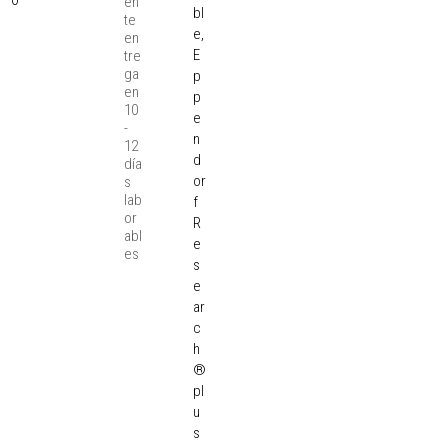
0
en
bl
te
e,
en
E
tre
ga
p
en
p
10
e
-
n
12
d
día
or
s
lab
f
or
R
abl
e
es
s
e
ar
c
h
®
pl
u
s