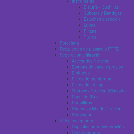
Instrumental
Bisturís - Cuchillas
Cubetas y Bandejas
Estuches disección
Lupas
Pinzas
Tijeras
Porcelana
Recipientes de plástico y PTFE
Separación y filtración
Accesorios filtración
Bombas de vacío y presión
Embudos
Filtros de membrana
Filtros de jeringa
Matraces filtración (Kitasato)
Papel de filtro
Portafiltros
Rampas y kits de filtración
Rotavapor
Vidrio uso general
Cápsulas para evaporación
Cristalizadores