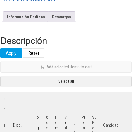
Información Pedidos
Descargas
Descripción
Apply
Reset
Add selected items to cart
Select all
R
e
f
L
e
o
Ø
F
A
Pr
Su
r
E
n
e
or
n
e
Pr
e
n
Disp.
Cantidad
gi
xt
m
ill
ci
ec
n
v