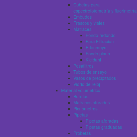
Cubetas para
espectrofotometría y fluorimetría
Embudos
Frascos y viales
Matraces
Fondo redondo
Para Filtración
Erlenmeyer
Fondo plano
Kjeldahl
Pesafiltros
Tubos de ensayo
Vasos de precipitados
Vidrio de reloj
Material volumétrico
Buretas
Matraces aforados
Picnómetros
Pipetas
Pipetas aforadas
Pipetas graduadas
Probetas