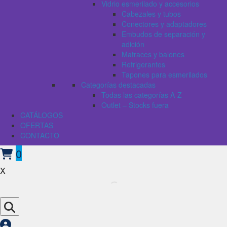
Vidrio esmerilado y accesorios
Cabezales y tubos
Conectores y adaptadores
Embudos de separación y
adición
Matraces y balones
Refrigerantes
Tapones para esmerilados
Categorías destacadas
Todas las categorías A-Z
Outlet – Stocks fuera
CATÁLOGOS
OFERTAS
CONTACTO
0
x