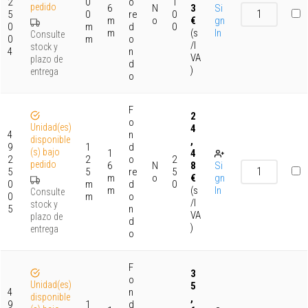
2
0
o
1
pedido
6
N
3
Si
5
0
re
0
m
o
€
gn
0
m
d
0
m
(s
In
Consulte
0
m
o
/I
stock y
4
n
VA
plazo de
d
)
entrega
o
F
2
o
Unidad(es)
4
4
n
disponible
,
9
1
d
(s) bajo
1
4
2
2
o
2
pedido
6
N
8
Si
5
5
re
5
m
o
€
gn
0
m
d
0
m
(s
In
Consulte
0
m
o
/I
stock y
5
n
VA
plazo de
d
)
entrega
o
F
3
o
Unidad(es)
5
4
n
disponible
,
9
1
d