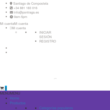
Skip
Santiago de Compostela
to
+34 881 183 016
content
info@pontraga.es
9am-5pm
Mi cuenta
Mi cuenta
Mi cuenta
INICIAR
SESIÓN
REGISTRO
Youtube
Instagram
0
Primary
MENU
MENU
Menu
Home
Productos
Categorías populares