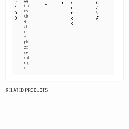
l
m
7
m
m
d
0
(s
In
m
Co
1-
o
/I
ns
0
n
V
ult
8
d
A)
e
o
sto
ck
y
pla
zo
de
ent
reg
a
RELATED PRODUCTS