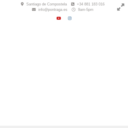
Skip
Santiago de Compostela
+34 881 183 016
to
info@pontraga.es
9am-5pm
content
YOUTUBE
INSTAGRAM