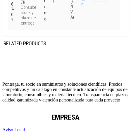
r
0
(s
6
In
o
/I
Consulte
7-
V
stock y
m
0
A)
plazo de
a
7
entrega
RELATED PRODUCTS
Pontraga, tu socio en suministros y soluciones científicas. Precios
competitivos y un catálogo en constante actualización de equipos de
laboratorio, consumibles y material técnico. Transparencia en plazos,
calidad garantizada y atención personalizada para cada proyecto
EMPRESA
Aviso Legal