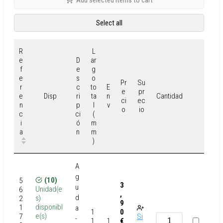
Select all
R
L
e
D
ar
f
e
g
e
s
o
Pr
Su
r
c
to
E
e
pr
e
ri
ta
n
Disp
Cantidad
ci
ec
n
p
l
v
o
io
c
ci
(
i
ó
m
a
n
m
)
A
g
(10)
5
3
u
Unidad(e
6
,
d
s)
2
9
disponibl
1
a
1
0
e(s)
7
Si
-
1
€
1