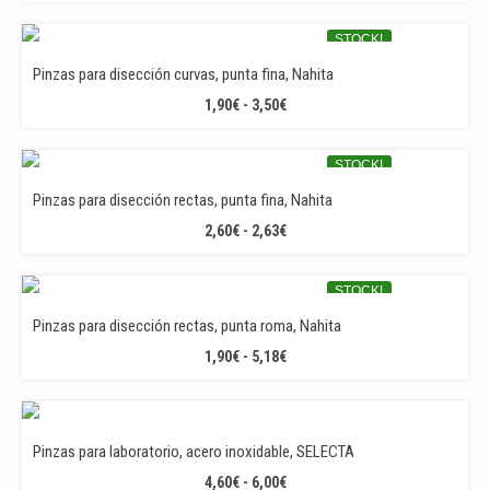
STOCK!
GREAT PRICE!
Pinzas para disección curvas, punta fina, Nahita
RANGO
1,90
€
-
3,50
€
DE
PRECIOS:
STOCK!
DESDE
GREAT PRICE!
1,90€
Pinzas para disección rectas, punta fina, Nahita
HASTA
RANGO
2,60
€
-
2,63
€
3,50€
DE
PRECIOS:
STOCK!
DESDE
GREAT PRICE!
2,60€
Pinzas para disección rectas, punta roma, Nahita
HASTA
RANGO
1,90
€
-
5,18
€
2,63€
DE
PRECIOS:
DESDE
1,90€
Pinzas para laboratorio, acero inoxidable, SELECTA
HASTA
RANGO
4,60
€
-
6,00
€