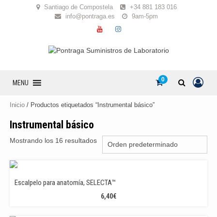
Skip
Santiago de Compostela
+34 881 183 016
to
info@pontraga.es
9am-5pm
content
YOUTUBE
INSTAGRAM
0
MENU
Inicio
/ Productos etiquetados “Instrumental básico”
Instrumental básico
Mostrando los 16 resultados
Escalpelo para anatomía, SELECTA™
6,40
€