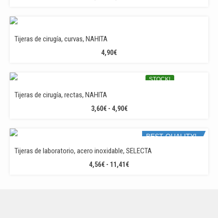
5,18€
DE
PRECIOS:
DESDE
4,60€
Tijeras de cirugía, curvas, NAHITA
HASTA
4,90
€
6,00€
STOCK!
GREAT PRICE!
Tijeras de cirugía, rectas, NAHITA
RANGO
3,60
€
-
4,90
€
DE
PRECIOS:
BEST QUALITY!
DESDE
3,60€
Tijeras de laboratorio, acero inoxidable, SELECTA
HASTA
RANGO
4,56
€
-
11,41
€
4,90€
DE
PRECIOS:
DESDE
4,56€
HASTA