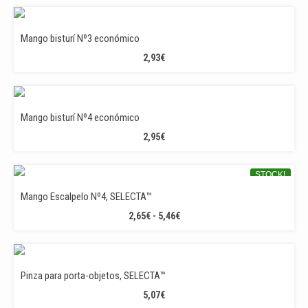
PRECIOS:
DESDE
5,36€
Mango bisturí Nº3 económico
HASTA
2,93
€
13,39€
Mango bisturí Nº4 económico
2,95
€
STOCK!
Mango Escalpelo Nº4, SELECTA™
RANGO
2,65
€
-
5,46
€
DE
PRECIOS:
DESDE
2,65€
Pinza para porta-objetos, SELECTA™
HASTA
5,07
€
5,46€