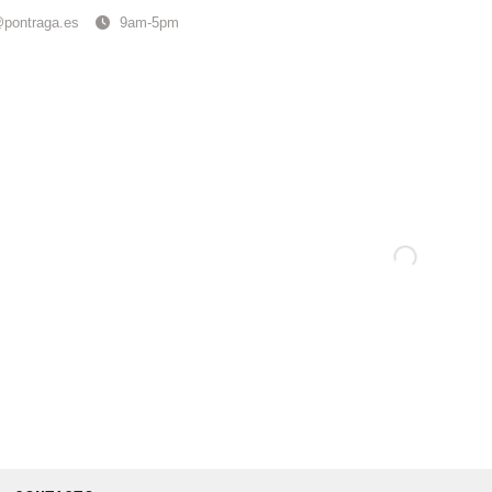
@pontraga.es
9am-5pm