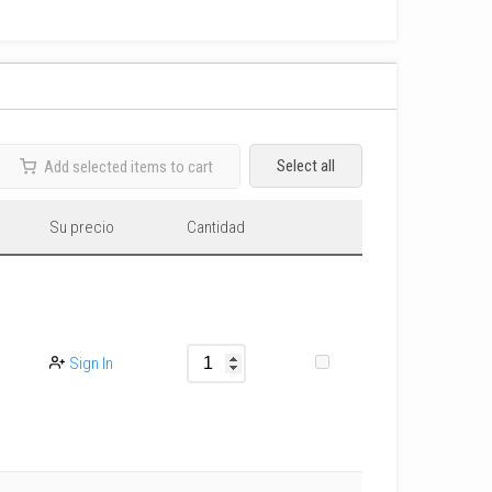
Select all
Add selected items to cart
Su precio
Cantidad
Sign In