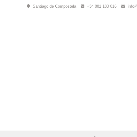
Skip
Santiago de Compostela
+34 881 183 016
info
to
content