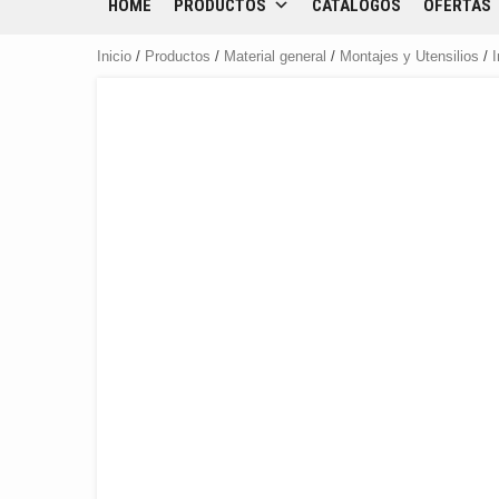
HOME
PRODUCTOS
CATÁLOGOS
OFERTAS
Inicio
/
Productos
/
Material general
/
Montajes y Utensilios
/
I