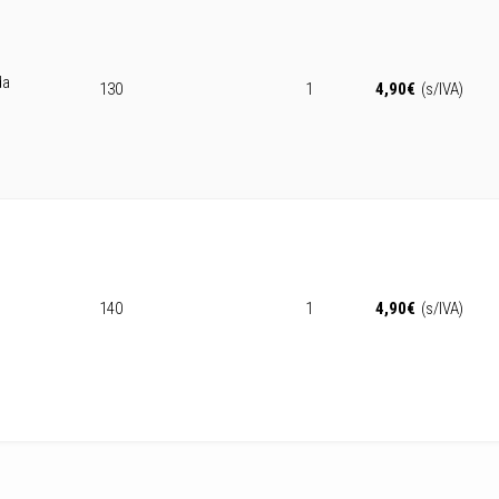
da
130
1
4,90
€
(s/IVA)
140
1
4,90
€
(s/IVA)