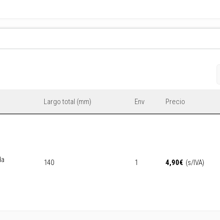
Largo total (mm)
Env
Precio
da
140
1
4,90
€
(s/IVA)