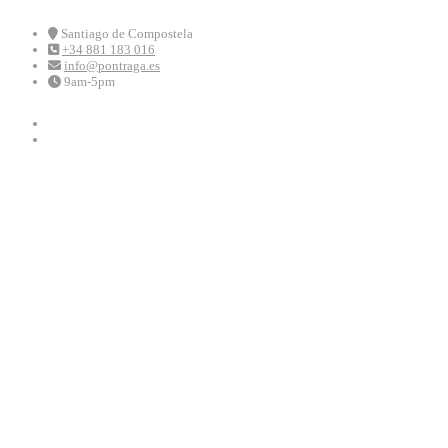
Skip
to
Santiago de Compostela
+34 881 183 016
content
info@pontraga.es
9am-5pm
Youtube
Instagram