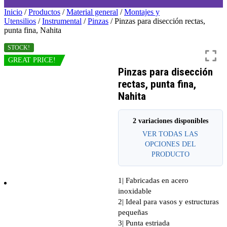
Inicio
/
Productos
/
Material general
/
Montajes y
Utensilios
/
Instrumental
/
Pinzas
/ Pinzas para disección rectas,
punta fina, Nahita
STOCK!
GREAT PRICE!
Pinzas para disección
rectas, punta fina,
Nahita
2 variaciones disponibles
VER TODAS LAS
OPCIONES DEL
PRODUCTO
1| Fabricadas en acero
inoxidable
2| Ideal para vasos y estructuras
pequeñas
3| Punta estriada