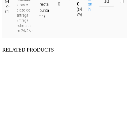
84
1
0
€
gn
recta
stock y
72-
(s/I
In
punta
plazo de
02
VA)
entrega
fina
Entrega
estimada
en 24/48 h
RELATED PRODUCTS