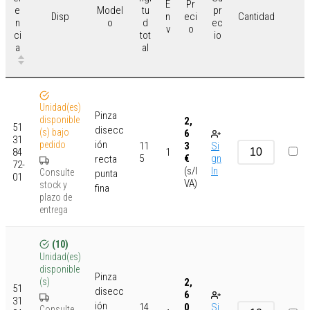
E
Pr
e
Model
tu
pr
n
eci
Disp
Cantidad
n
o
d
ec
v
o
ci
tot
io
a
al
Unidad(es)
Pinza
disponible
2,
51
disecc
(s) bajo
6
31
ión
pedido
11
3
Si
84
1
5
€
gn
recta
72-
(s/I
In
Consulte
punta
01
VA)
stock y
fina
plazo de
entrega
(10)
Unidad(es)
disponible
Pinza
2,
(s)
51
disecc
6
31
ión
14
0
Si
Consulte