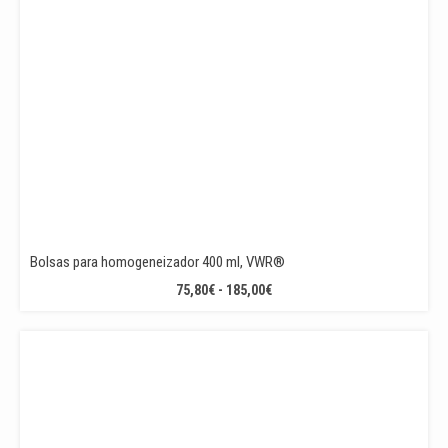
Bolsas para homogeneizador 400 ml, VWR®
RANGO
75,80
€
-
185,00
€
DE
PRECIOS:
DESDE
75,80€
HASTA
185,00€