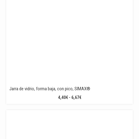
Jarra de vidrio, forma baja, con pico, SIMAX®
RANGO
4,40
€
-
6,67
€
DE
PRECIOS:
DESDE
4,40€
HASTA
6,67€