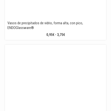
Vasos de precipitados de vidrio, forma alta, con pico,
ENDOGlassware®
RANGO
0,95
€
-
3,75
€
DE
PRECIOS:
DESDE
0,95€
HASTA
3,75€