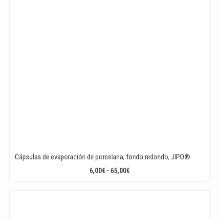
Cápsulas de evaporación de porcelana, fondo redondo, JIPO®
RANGO
6,00
€
-
65,00
€
DE
PRECIOS:
DESDE
6,00€