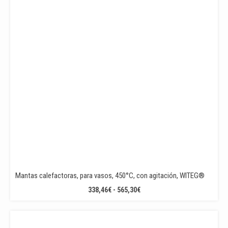
Mantas calefactoras, para vasos, 450°C, con agitación, WITEG®
RANGO
338,46
€
-
565,30
€
DE
PRECIOS:
DESDE