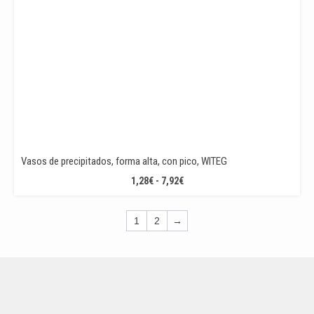
Vasos de precipitados, forma alta, con pico, WITEG
RANGO
1,28
€
-
7,92
€
DE
PRECIOS:
1
2
→
DESDE
1,28€
HASTA
7,92€