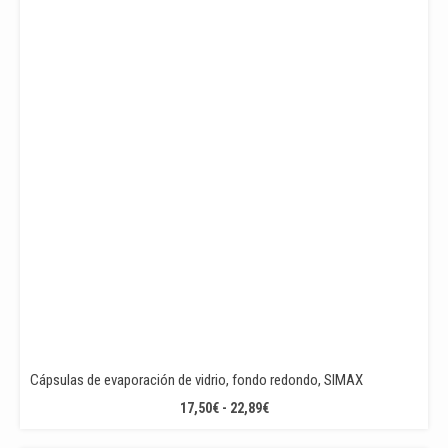
HASTA
65,00€
Cápsulas de evaporación de vidrio, fondo redondo, SIMAX
RANGO
17,50
€
-
22,89
€
DE