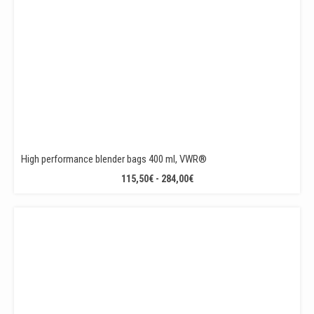
High performance blender bags 400 ml, VWR®
RANGO
115,50
€
-
284,00
€
DE
PRECIOS:
DESDE
115,50€
HASTA
284,00€