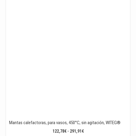
338,46€
HASTA
565,30€
Mantas calefactoras, para vasos, 450°C, sin agitación, WITEG®
RANGO
122,78
€
-
291,91
€