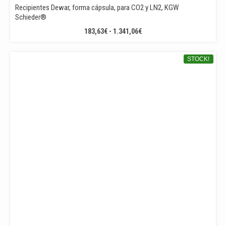
Recipientes Dewar, forma cápsula, para CO2 y LN2, KGW
Schieder®
RANGO
183,63
€
-
1.341,06
€
DE
PRECIOS:
STOCK!
DESDE
183,63€
HASTA
1.341,06€