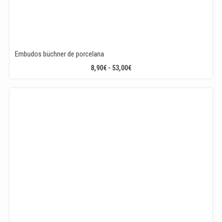
Embudos büchner de porcelana
RANGO
8,90
€
-
53,00
€
DE
PRECIOS:
DESDE
8,90€
HASTA
53,00€