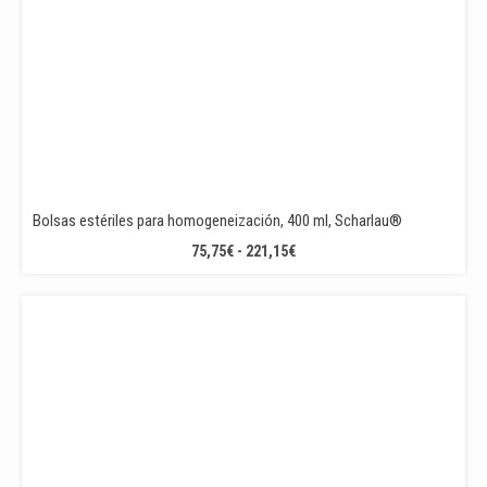
Bolsas estériles para homogeneización, 400 ml, Scharlau®
RANGO
75,75
€
-
221,15
€
DE
PRECIOS:
DESDE
75,75€
HASTA
221,15€