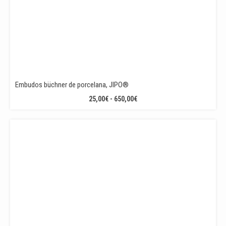
Embudos büchner de porcelana, JIPO®
RANGO
25,00
€
-
650,00
€
DE
PRECIOS:
DESDE
25,00€
HASTA
650,00€