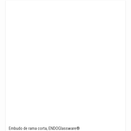
PRECIOS:
DESDE
17,50€
HASTA
22,89€
Embudo de rama corta, ENDOGlassware®