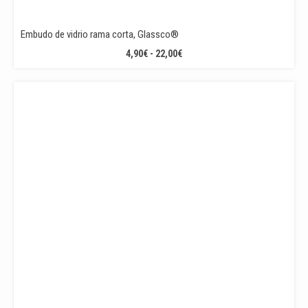
Embudo de vidrio rama corta, Glassco®
RANGO
4,90
€
-
22,00
€
DE
PRECIOS:
DESDE
4,90€
HASTA
22,00€