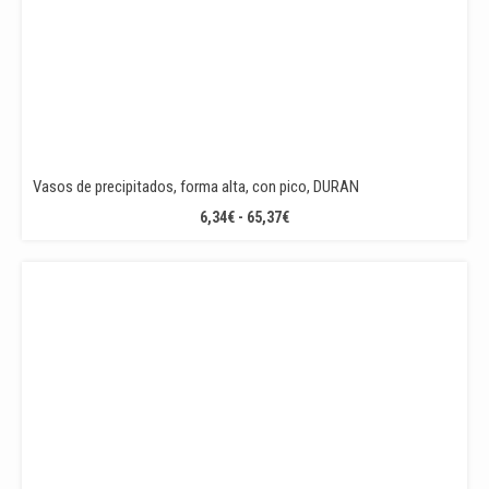
Vasos de precipitados, forma alta, con pico, DURAN
RANGO
6,34
€
-
65,37
€
DE
PRECIOS:
DESDE
6,34€
HASTA
65,37€