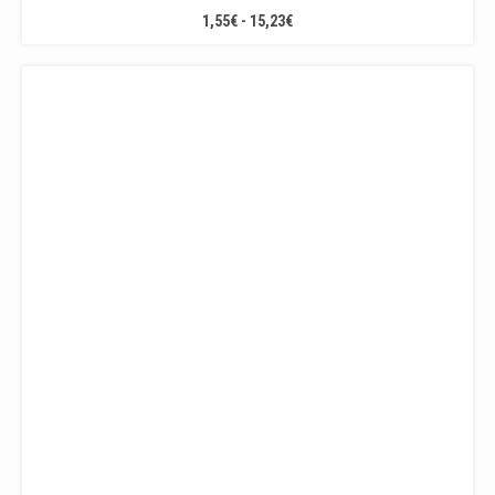
RANGO
1,55
€
-
15,23
€
DE
PRECIOS:
DESDE
1,55€
HASTA
15,23€