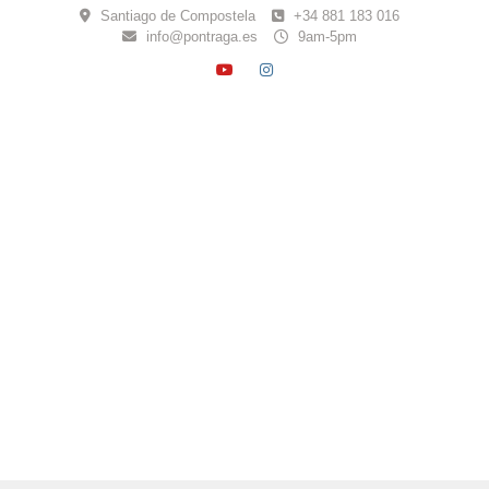
Skip
Santiago de Compostela
+34 881 183 016
to
info@pontraga.es
9am-5pm
content
YOUTUBE
INSTAGRAM