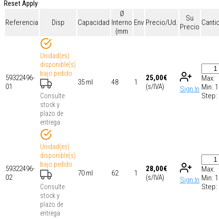
Reset
Apply
Ø
Su
Referencia
Disp
Capacidad
Interno
Env
Precio/Ud.
Canti
Precio
(mm
Unidad(es)
disponible(s)
bajo pedido
59322496-
25,00
€
Max:
35 ml
48
1
01
(s/IVA)
Min:
1
Sign In
Step:
Consulte
stock y
plazo de
entrega
Unidad(es)
disponible(s)
bajo pedido
59322496-
28,00
€
Max:
70 ml
62
1
02
(s/IVA)
Min:
1
Sign In
Step:
Consulte
stock y
plazo de
entrega