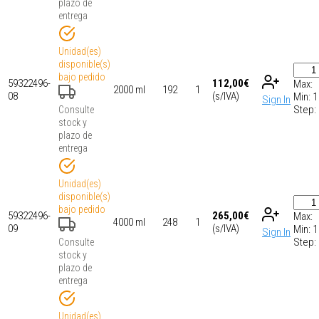
plazo de
entrega
Unidad(es)
disponible(s)
bajo pedido
59322496-
112,00
€
Max:
2000 ml
192
1
08
(s/IVA)
Min:
1
Sign In
Step:
Consulte
stock y
plazo de
entrega
Unidad(es)
disponible(s)
bajo pedido
59322496-
265,00
€
Max:
4000 ml
248
1
09
(s/IVA)
Min:
1
Sign In
Step:
Consulte
stock y
plazo de
entrega
Unidad(es)