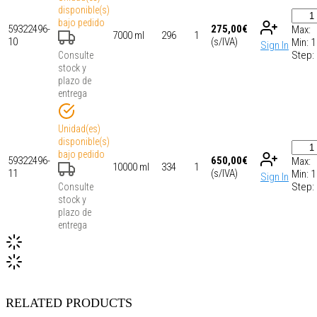
disponible(s)
bajo pedido
59322496-
275,00
€
Max:
7000 ml
296
1
10
(s/IVA)
Min:
1
Sign In
Step:
Consulte
stock y
plazo de
entrega
Unidad(es)
disponible(s)
bajo pedido
59322496-
650,00
€
Max:
10000 ml
334
1
11
(s/IVA)
Min:
1
Sign In
Step:
Consulte
stock y
plazo de
entrega
RELATED PRODUCTS