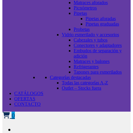
Matraces aforados
Picnómetros
Pipetas
Pipetas aforadas
Pipetas graduadas
Probetas
Vidrio esmerilado y accesorios
Cabezales y tubos
Conectores y adaptadores
Embudos de separación y
adición
Matraces y balones
Refrigerantes
Tapones para esmerilados
Categorías destacadas
Todas las categorías A-Z
Outlet – Stocks fuera
CATÁLOGOS
OFERTAS
CONTACTO
0