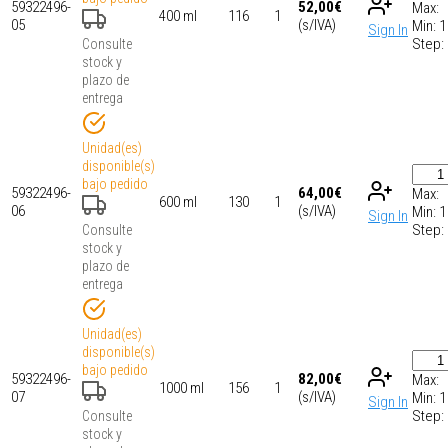
59322496-
52,00
€
Max:
400 ml
116
1
05
(s/IVA)
Min:
1
Sign In
Step:
Consulte
stock y
plazo de
entrega
Unidad(es)
disponible(s)
bajo pedido
59322496-
64,00
€
Max:
600 ml
130
1
06
(s/IVA)
Min:
1
Sign In
Step:
Consulte
stock y
plazo de
entrega
Unidad(es)
disponible(s)
bajo pedido
59322496-
82,00
€
Max:
1000 ml
156
1
07
(s/IVA)
Min:
1
Sign In
Step:
Consulte
stock y