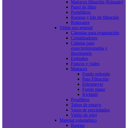
Matraces filtración (Kitasato)
Papel de filtro
Portafiltros
Rampas y kits de filtración
Rotavapor
Vidrio uso general
Cápsulas para evaporación
Cristalizadores
Cubetas para
espectrofotometría y
fluorimetría
Embudos
Frascos y viales
Matraces
Fondo redondo
Para Filtración
Erlenmeyer
Fondo plano
Kjeldahl
Pesafiltros
Tubos de ensayo
Vasos de precipitados
Vidrio de reloj
Material volumétrico
Buretas