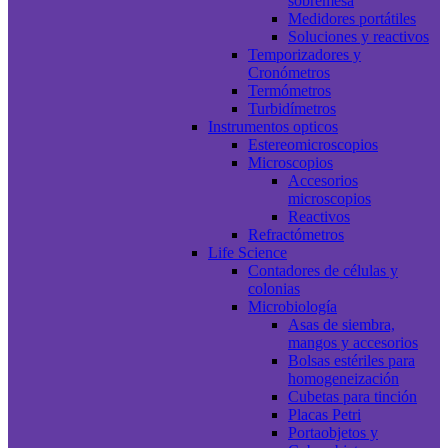
sobremesa
Medidores portátiles
Soluciones y reactivos
Temporizadores y
Cronómetros
Termómetros
Turbidímetros
Instrumentos opticos
Estereomicroscopios
Microscopios
Accesorios
microscopios
Reactivos
Refractómetros
Life Science
Contadores de células y
colonias
Microbiología
Asas de siembra,
mangos y accesorios
Bolsas estériles para
homogeneización
Cubetas para tinción
Placas Petri
Portaobjetos y