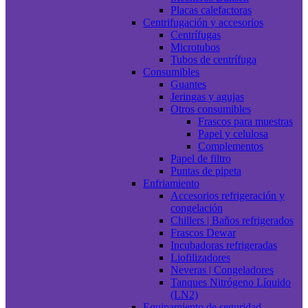
Placas calefactoras
Centrifugación y accesorios
Centrífugas
Microtubos
Tubos de centrífuga
Consumibles
Guantes
Jeringas y agujas
Otros consumibles
Frascos para muestras
Papel y celulosa
Complementos
Papel de filtro
Puntas de pipeta
Enfriamiento
Accesorios refrigeración y
congelación
Chillers | Baños refrigerados
Frascos Dewar
Incubadoras refrigeradas
Liofilizadores
Neveras | Congeladores
Tanques Nitrógeno Líquido
(LN2)
Equipamiento de seguridad