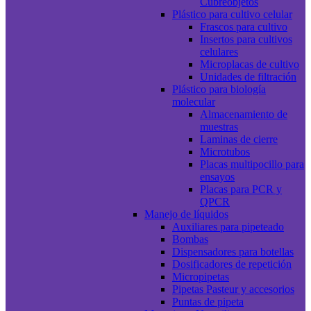
Cubreobjetos
Plástico para cultivo celular
Frascos para cultivo
Insertos para cultivos
celulares
Microplacas de cultivo
Unidades de filtración
Plástico para biología
molecular
Almacenamiento de
muestras
Laminas de cierre
Microtubos
Placas multipocillo para
ensayos
Placas para PCR y
QPCR
Manejo de líquidos
Auxiliares para pipeteado
Bombas
Dispensadores para botellas
Dosificadores de repetición
Micropipetas
Pipetas Pasteur y accesorios
Puntas de pipeta