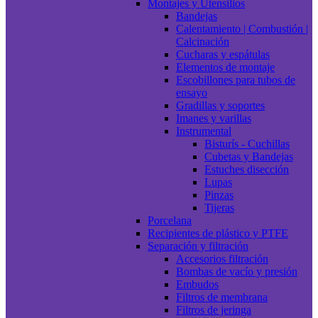
Montajes y Utensilios
Bandejas
Calentamiento | Combustión |
Calcinación
Cucharas y espátulas
Elementos de montaje
Escobillones para tubos de
ensayo
Gradillas y soportes
Imanes y varillas
Instrumental
Bisturís - Cuchillas
Cubetas y Bandejas
Estuches disección
Lupas
Pinzas
Tijeras
Porcelana
Recipientes de plástico y PTFE
Separación y filtración
Accesorios filtración
Bombas de vacío y presión
Embudos
Filtros de membrana
Filtros de jeringa