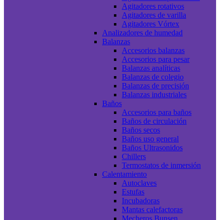
Agitadores rotativos
Agitadores de varilla
Agitadores Vórtex
Analizadores de humedad
Balanzas
Accesorios balanzas
Accesorios para pesar
Balanzas analíticas
Balanzas de colegio
Balanzas de precisión
Balanzas industriales
Baños
Accesorios para baños
Baños de circulación
Baños secos
Baños uso general
Baños Ultrasonidos
Chillers
Termostatos de inmersión
Calentamiento
Autoclaves
Estufas
Incubadoras
Mantas calefactoras
Mecheros Bunsen