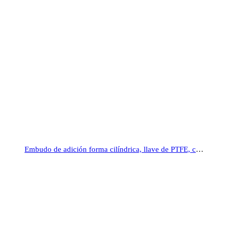
Embudo de adición forma cilíndrica, llave de PTFE, con graduación, WITEG®