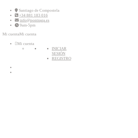
Skip
to
Santiago de Compostela
+34 881 183 016
content
info@pontraga.es
9am-5pm
Mi cuenta
Mi cuenta
Mi cuenta
INICIAR
SESIÓN
REGISTRO
Youtube
Instagram