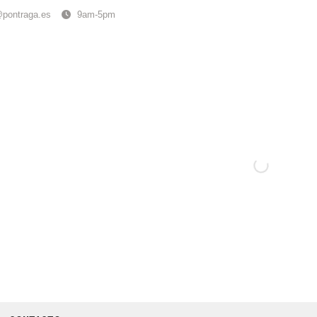
@pontraga.es
9am-5pm