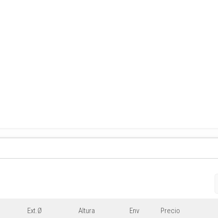
Ext.Ø
Altura
Env
Precio