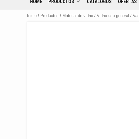
HOME
PRODUCTOS
CATÁLOGOS
OFERTAS
Inicio
/
Productos
/
Material de vidrio
/
Vidrio uso general
/
Vas