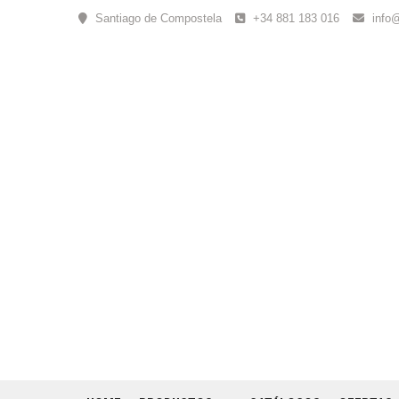
Skip
Santiago de Compostela
+34 881 183 016
info
to
content