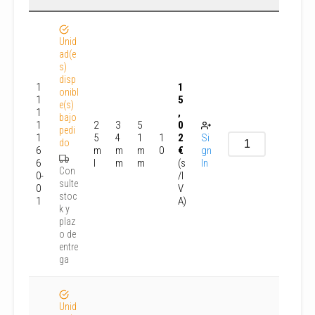
Unid
ad(e
s)
disp
1
1
onibl
1
5
e(s)
1
,
bajo
1
2
3
5
0
pedi
1
5
4
1
1
2
Si
do
6
m
m
m
0
€
gn
6
l
m
m
(s
In
Con
0-
/I
sulte
0
V
stoc
1
A)
k y
plaz
o de
entre
ga
Unid