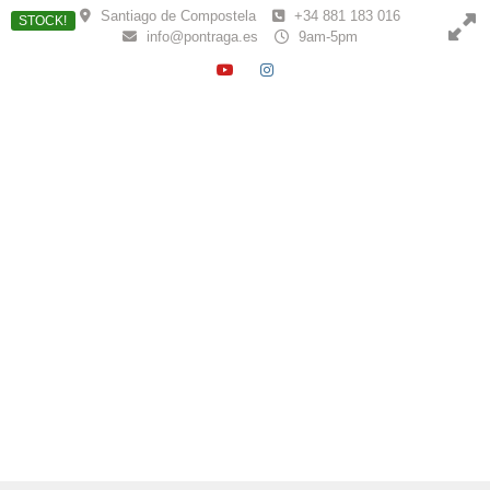
Skip
Santiago de Compostela
+34 881 183 016
STOCK!
to
info@pontraga.es
9am-5pm
content
YOUTUBE
INSTAGRAM