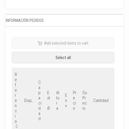
INFORMACIÓN PEDIDOS
Add selected items to cart
Select all
R
e
C
f
a
e
p
E
Al
Pr
Su
r
E
a
xt
tu
e
Pr
e
n
Disp,
Cantidad
ci
.
r
ci
ec
n
v
d
Ø
a
o
io
c
a
i
d
a