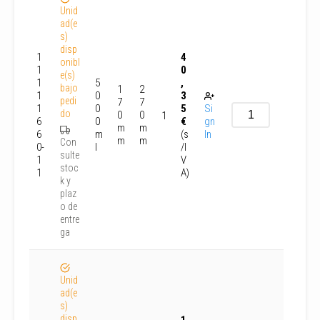
Unid
ad(e
s)
disp
1
4
onibl
1
0
e(s)
1
5
,
bajo
1
2
1
0
3
pedi
7
7
1
0
5
Si
do
0
0
1
6
0
€
gn
m
m
6
m
(s
In
m
m
Con
0-
l
/I
sulte
1
V
stoc
1
A)
k y
plaz
o de
entre
ga
Unid
ad(e
s)
disp