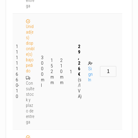
entre
ga
Unid
ad(e
s)
disp
1
2
onibl
1
9
e(s)
1
3
,
bajo
1
2
1
0
2
pedi
5
1
1
0
6
Si
do
2
0
1
6
0
€
gn
m
m
6
m
(s
In
m
m
Con
0-
l
/I
sulte
1
V
stoc
0
A)
k y
plaz
o de
entre
ga