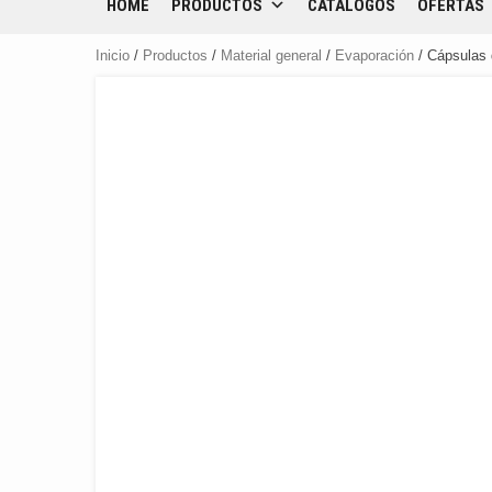
HOME
PRODUCTOS
CATÁLOGOS
OFERTAS
Inicio
/
Productos
/
Material general
/
Evaporación
/ Cápsulas 