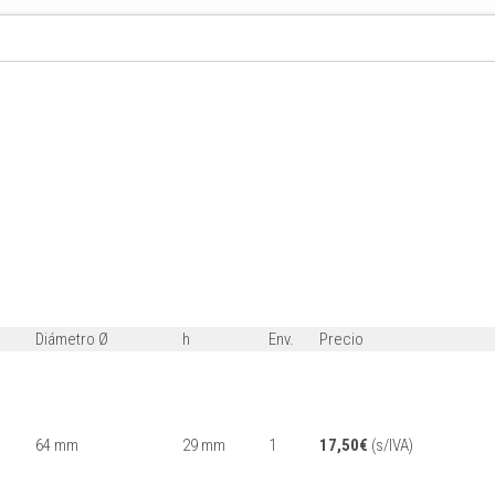
Diámetro Ø
h
Env.
Precio
64 mm
29 mm
1
17,50
€
(s/IVA)