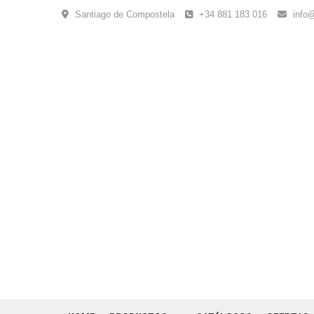
Skip
Santiago de Compostela
+34 881 183 016
info
to
content