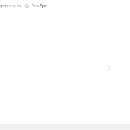
@pontraga.es
9am-5pm