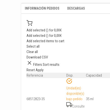
INFORMACIÓN PEDIDOS
DESCARGAS
Add selected (
) for
0,00
€
Add selected (
) for
0,00
€
Add selected items to cart
Select all
Clear all
Download CSV
Filters
Sort results
Reset
Apply
Referencia
Disp.
Capacidad
Unidad(es)
disponible(s)
68512823-35
35 ml
bajo pedido
Consulte