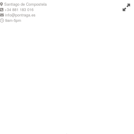
Skip
Santiago de Compostela
to
+34 881 183 016
content
info@pontraga.es
9am-5pm
Youtube
Instagram