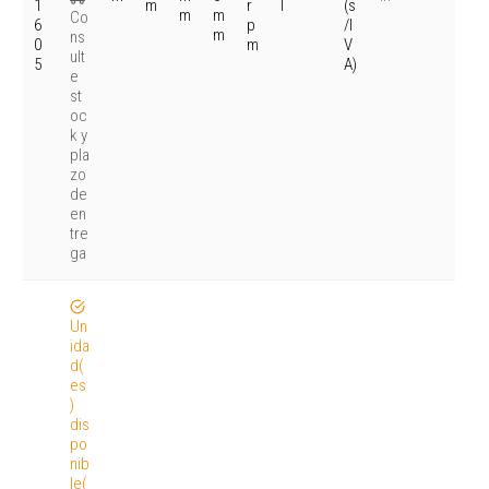
1
m
r
l
(s
m
m
Co
6
p
/I
m
ns
0
m
V
ult
5
A)
e
st
oc
k y
pla
zo
de
en
tre
ga
Un
ida
d(
es
)
dis
po
nib
le(