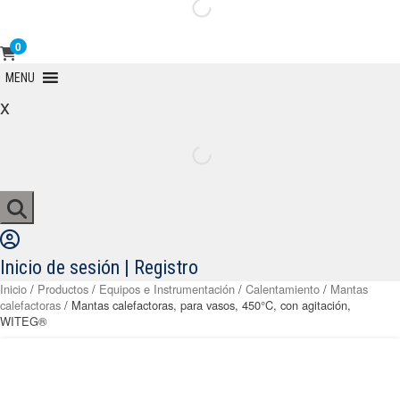
0
Primary
MENU
Menu
x
Inicio de sesión | Registro
Inicio
/
Productos
/
Equipos e Instrumentación
/
Calentamiento
/
Mantas
calefactoras
/ Mantas calefactoras, para vasos, 450°C, con agitación,
WITEG®