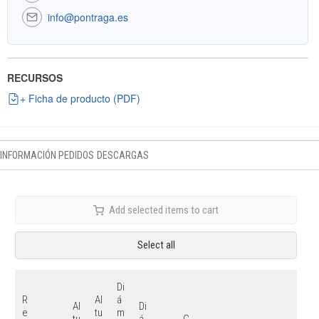
info@pontraga.es
RECURSOS
+ Ficha de producto (PDF)
INFORMACIÓN PEDIDOS
DESCARGAS
Add selected items to cart
Select all
Di
R
Al
á
Al
Di
e
tu
m
tu
á
C