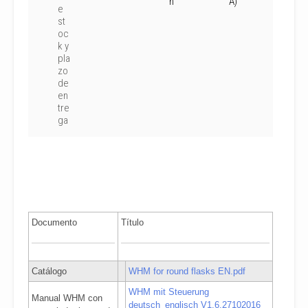
n
A)
e
st
oc
k y
pla
zo
de
en
tre
ga
Documento
Título
Catálogo
WHM for round flasks EN.pdf
WHM mit Steuerung
Manual WHM con
deutsch_englisch V1.6.27102016