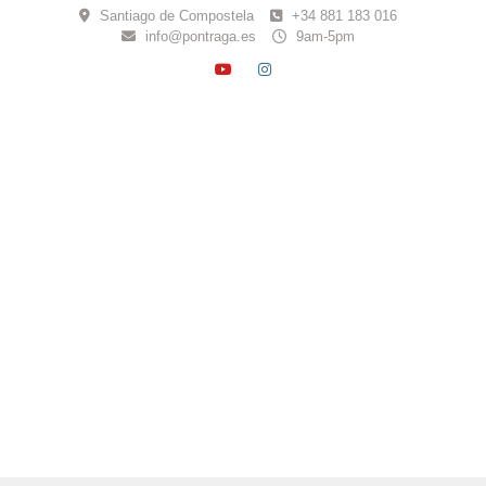
Skip
Santiago de Compostela
+34 881 183 016
to
info@pontraga.es
9am-5pm
content
YOUTUBE
INSTAGRAM