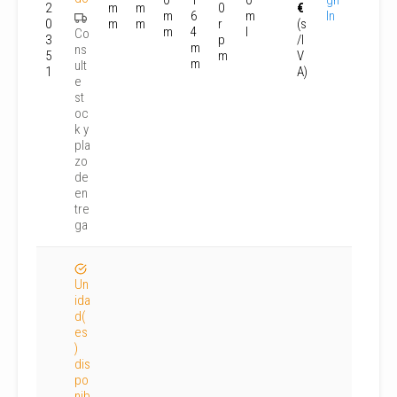
2
m
m
0
€
m
6
m
In
0
m
m
r
(s
m
4
l
Co
3
p
/I
m
ns
5
m
V
m
ult
1
A)
e
st
oc
k y
pla
zo
de
en
tre
ga
Un
ida
d(
es
)
dis
po
nib