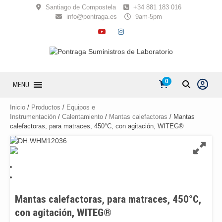
Skip
Santiago de Compostela
+34 881 183 016
to
info@pontraga.es
9am-5pm
content
YOUTUBE
INSTAGRAM
0
MENU
Inicio
/
Productos
/
Equipos e
Instrumentación
/
Calentamiento
/
Mantas calefactoras
/ Mantas
calefactoras, para matraces, 450°C, con agitación, WITEG®
Mantas calefactoras, para matraces, 450°C,
con agitación, WITEG®