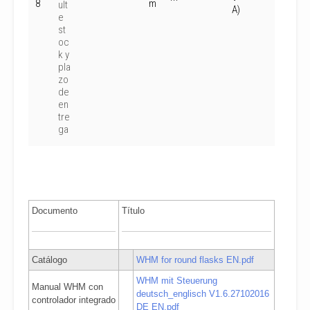
8
m
ult
A)
e
st
oc
k y
pla
zo
de
en
tre
ga
Documento
Título
Catálogo
WHM for round flasks EN.pdf
WHM mit Steuerung
Manual WHM con
deutsch_englisch V1.6.27102016
controlador integrado
DE EN.pdf