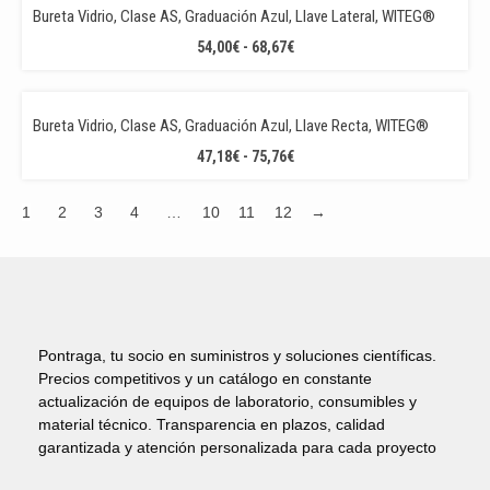
DESDE
Bureta Vidrio, Clase AS, Graduación Azul, Llave Lateral, WITEG®
46,69€
RANGO
54,00
€
-
68,67
€
HASTA
DE
77,13€
PRECIOS:
DESDE
Bureta Vidrio, Clase AS, Graduación Azul, Llave Recta, WITEG®
54,00€
RANGO
47,18
€
-
75,76
€
HASTA
DE
68,67€
PRECIOS:
1
2
3
4
…
10
11
12
→
DESDE
47,18€
HASTA
75,76€
Pontraga, tu socio en suministros y soluciones científicas.
Precios competitivos y un catálogo en constante
actualización de equipos de laboratorio, consumibles y
material técnico. Transparencia en plazos, calidad
garantizada y atención personalizada para cada proyecto