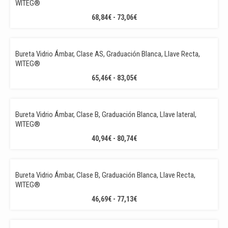
WITEG®
HASTA
RANGO
68,84
€
-
73,06
€
229,44€
DE
PRECIOS:
DESDE
Bureta Vidrio Ámbar, Clase AS, Graduación Blanca, Llave Recta,
68,84€
WITEG®
HASTA
RANGO
65,46
€
-
83,05
€
73,06€
DE
PRECIOS:
DESDE
Bureta Vidrio Ámbar, Clase B, Graduación Blanca, Llave lateral,
65,46€
WITEG®
HASTA
RANGO
40,94
€
-
80,74
€
83,05€
DE
PRECIOS:
DESDE
Bureta Vidrio Ámbar, Clase B, Graduación Blanca, Llave Recta,
40,94€
WITEG®
HASTA
RANGO
46,69
€
-
77,13
€
80,74€
DE
PRECIOS: