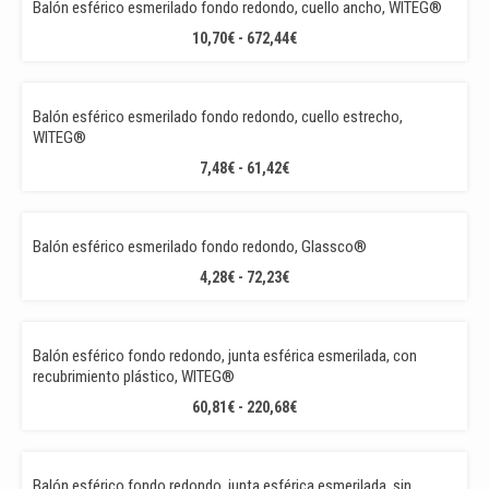
Balón esférico esmerilado fondo redondo, cuello ancho, WITEG®
8,24€
RANGO
10,70
€
-
672,44
€
HASTA
DE
65,12€
PRECIOS:
DESDE
Balón esférico esmerilado fondo redondo, cuello estrecho,
10,70€
WITEG®
HASTA
RANGO
7,48
€
-
61,42
€
672,44€
DE
PRECIOS:
STOCK!
DESDE
Balón esférico esmerilado fondo redondo, Glassco®
7,48€
RANGO
4,28
€
-
72,23
€
HASTA
DE
61,42€
PRECIOS:
DESDE
Balón esférico fondo redondo, junta esférica esmerilada, con
4,28€
recubrimiento plástico, WITEG®
HASTA
RANGO
60,81
€
-
220,68
€
72,23€
DE
PRECIOS:
DESDE
Balón esférico fondo redondo, junta esférica esmerilada, sin