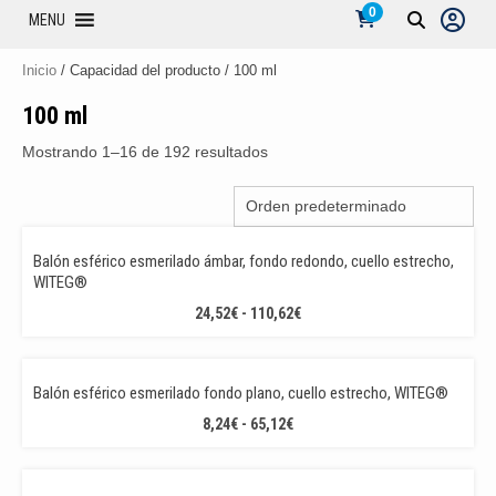
0
MENU
Inicio
/ Capacidad del producto / 100 ml
100 ml
Mostrando 1–16 de 192 resultados
Balón esférico esmerilado ámbar, fondo redondo, cuello estrecho,
WITEG®
RANGO
24,52
€
-
110,62
€
DE
PRECIOS:
DESDE
Balón esférico esmerilado fondo plano, cuello estrecho, WITEG®
24,52€
RANGO
8,24
€
-
65,12
€
HASTA
DE
110,62€
PRECIOS:
DESDE