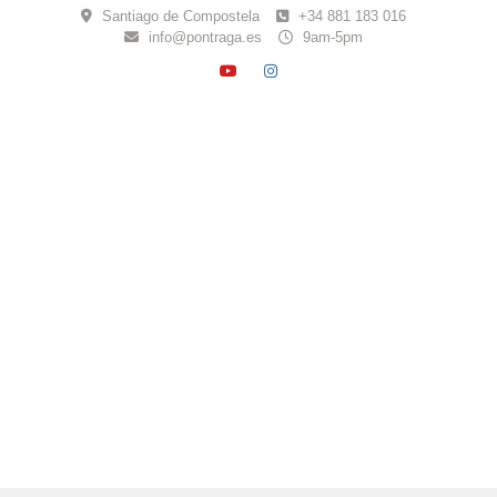
Skip
Santiago de Compostela
+34 881 183 016
to
info@pontraga.es
9am-5pm
content
YOUTUBE
INSTAGRAM