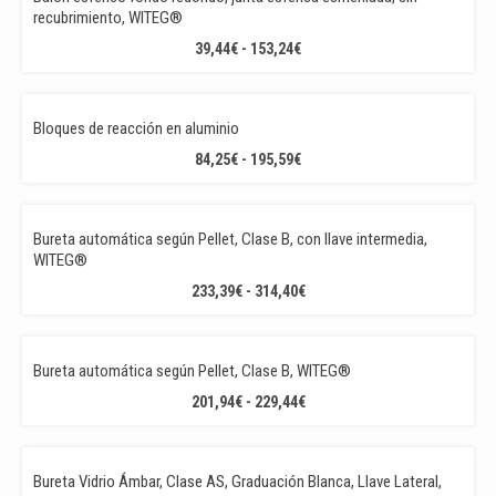
60,81€
recubrimiento, WITEG®
HASTA
RANGO
39,44
€
-
153,24
€
220,68€
DE
PRECIOS:
DESDE
Bloques de reacción en aluminio
39,44€
RANGO
84,25
€
-
195,59
€
HASTA
DE
153,24€
PRECIOS:
DESDE
Bureta automática según Pellet, Clase B, con llave intermedia,
84,25€
WITEG®
HASTA
RANGO
233,39
€
-
314,40
€
195,59€
DE
PRECIOS:
DESDE
Bureta automática según Pellet, Clase B, WITEG®
233,39€
RANGO
201,94
€
-
229,44
€
HASTA
DE
314,40€
PRECIOS:
DESDE
Bureta Vidrio Ámbar, Clase AS, Graduación Blanca, Llave Lateral,
201,94€