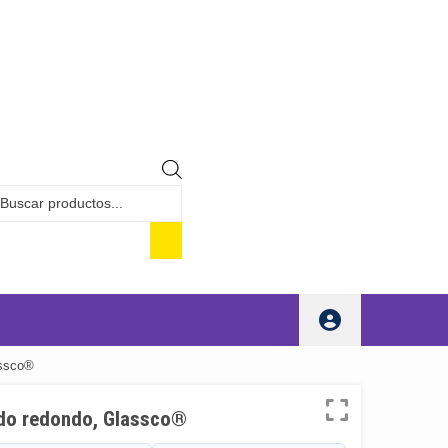
Búsqueda
de
productos
assco®
ndo redondo, Glassco®