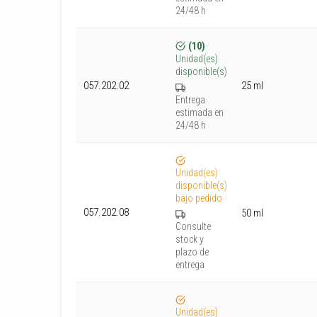
24/48 h
(10)
Unidad(es)
disponible(s)
25 ml
057.202.02
Entrega
estimada en
24/48 h
Unidad(es)
disponible(s)
bajo pedido
057.202.08
50 ml
Consulte
stock y
plazo de
entrega
Unidad(es)