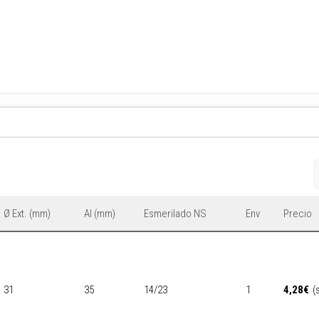
Ø Ext. (mm)
Al (mm)
Esmerilado NS
Env
Precio
31
35
14/23
1
4,28
€
(