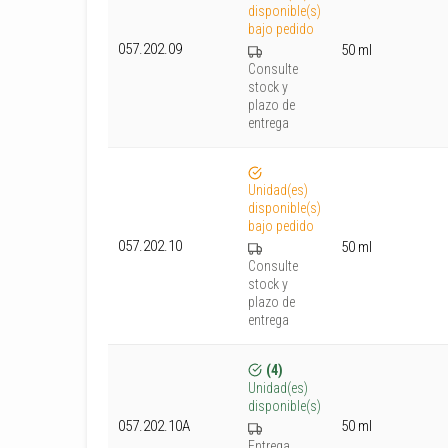
disponible(s)
bajo pedido
057.202.09
50 ml
Consulte
stock y
plazo de
entrega
Unidad(es)
disponible(s)
bajo pedido
057.202.10
50 ml
Consulte
stock y
plazo de
entrega
(4)
Unidad(es)
disponible(s)
50 ml
057.202.10A
Entrega