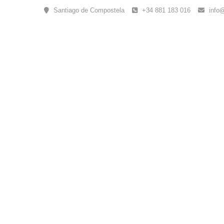
Skip
Santiago de Compostela
+34 881 183 016
info
to
content