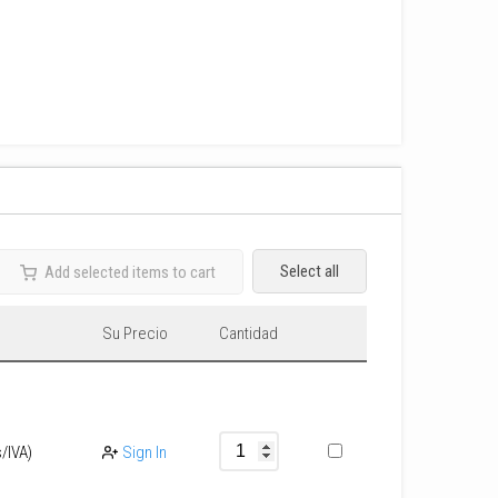
Select all
Add selected items to cart
Su Precio
Cantidad
s/IVA)
Sign In