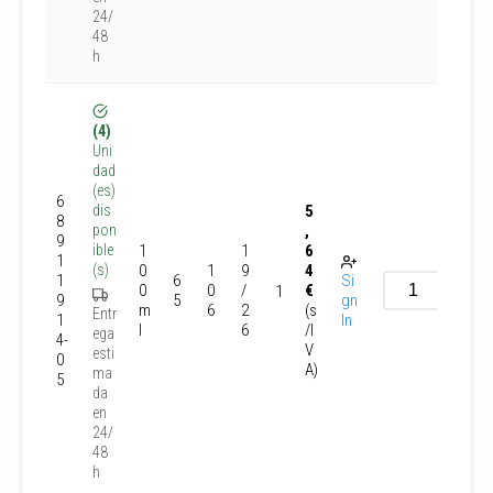
24/
48
h
(4)
Uni
dad
(es)
6
5
dis
8
,
pon
9
1
1
6
ible
1
0
1
9
4
(s)
1
6
Si
0
0
/
€
1
9
5
gn
m
6
2
(s
Entr
1
In
l
6
/I
ega
4-
V
esti
0
A)
ma
5
da
en
24/
48
h