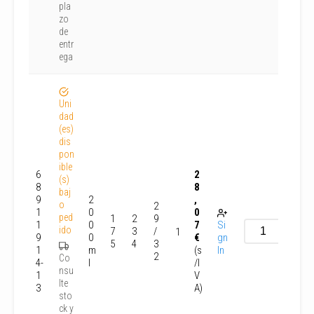
pla
zo
de
entr
ega
Uni
dad
(es)
dis
pon
ible
6
2
(s)
8
8
baj
9
2
,
o
2
1
0
0
ped
1
2
9
1
0
7
Si
ido
7
3
/
1
9
0
€
gn
5
4
3
1
m
(s
In
2
Co
4-
l
/I
nsu
1
V
lte
3
A)
sto
ck y