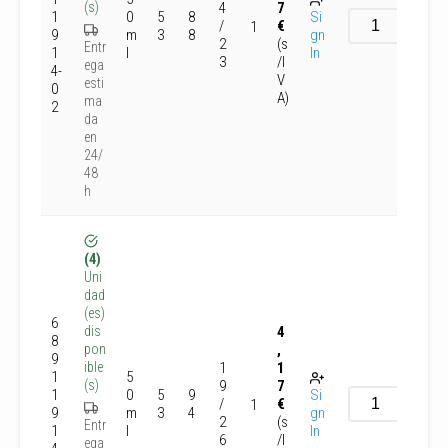
4
7
(s)
1
0
5
8
Si
/
€
1
9
m
3
8
gn
2
(s
Entr
1
l
In
3
/I
ega
4-
V
esti
0
A)
ma
2
da
en
24/
48
h
(4)
Uni
dad
(es)
6
4
dis
8
,
pon
9
1
1
ible
1
5
9
7
(s)
1
0
5
9
Si
/
€
1
9
m
3
4
gn
2
(s
Entr
1
l
In
6
/I
ega