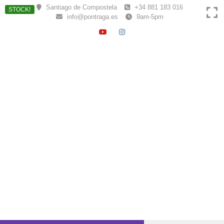
Skip
Santiago de Compostela
+34 881 183 016
STOCK!
to
info@pontraga.es
9am-5pm
content
YOUTUBE
INSTAGRAM