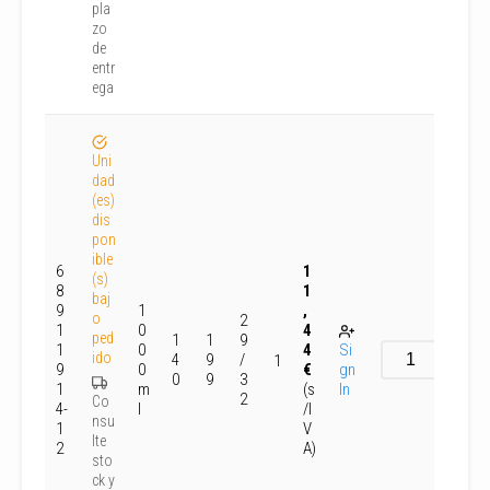
pla
zo
de
entr
ega
Uni
dad
(es)
dis
pon
ible
6
1
(s)
8
1
baj
9
1
,
o
2
1
0
4
ped
1
1
9
1
0
4
Si
ido
4
9
/
1
9
0
€
gn
0
9
3
1
m
(s
In
2
Co
4-
l
/I
nsu
1
V
lte
2
A)
sto
ck y