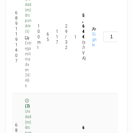
dad
(es)
6
5
dis
8
,
pon
9
1
2
6
ible
1
0
1
9
4
(s)
1
6
Si
0
1
/
€
1
9
5
gn
m
7
3
(s
Entr
1
In
l
2
/I
ega
4-
V
esti
0
A)
ma
7
da
en
24/
48
h
(3)
Uni
dad
(es)
6
6
dis
8
pon