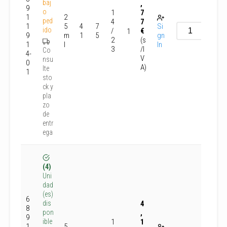
baj
,
9
o
1
7
1
2
ped
4
7
1
5
4
7
Si
ido
/
€
1
9
m
1
5
gn
2
(s
1
l
In
3
/I
Co
4-
V
nsu
0
A)
lte
1
sto
ck y
pla
zo
de
entr
ega
(4)
Uni
dad
(es)
6
4
dis
8
,
pon
9
1
1
ible
1
5