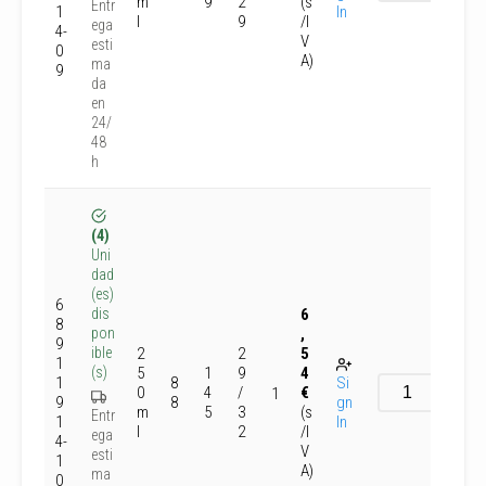
m
9
2
(s
Entr
1
In
l
9
/I
ega
4-
V
esti
0
A)
ma
9
da
en
24/
48
h
(4)
Uni
dad
(es)
6
6
dis
8
,
pon
9
2
2
5
ible
1
5
1
9
4
(s)
1
8
Si
0
4
/
€
1
9
8
gn
m
5
3
(s
Entr
1
In
l
2
/I
ega
4-
V
esti
1
A)
ma
0