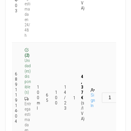
4-
V
esti
0
A)
ma
3
da
en
24/
48
h
(2)
Uni
dad
(es)
6
4
dis
8
,
pon
9
1
1
3
ible
1
0
1
4
7
(s)
1
6
Si
0
0
/
€
1
9
5
gn
m
0
2
(s
Entr
1
In
l
3
/I
ega
4-
V
esti
0
A)
ma
4
da
en