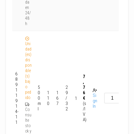
da
en
24/
48
h
Uni
dad
(es)
dis
pon
ible
6
(s)
7
8
baj
,
9
o
5
2
7
1
ped
0
1
1
9
6
1
Si
ido
0
1
6
/
€
1
9
gn
m
0
7
3
(s
1
In
l
2
/I
Co
4-
V
nsu
1
A)
lte
1
sto
ck y