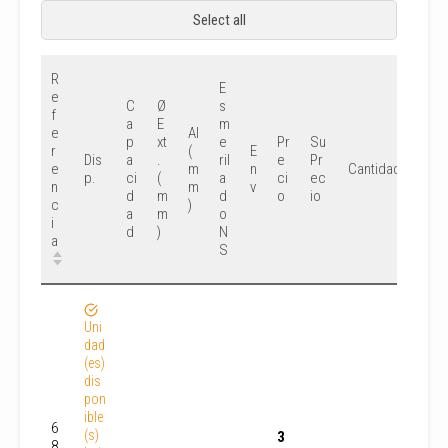
Select all
R
E
e
C
Ø
s
f
a
E
m
e
Al
p
xt
e
Pr
Su
r
(
E
Dis
a
.
ril
e
Pr
e
m
n
Cantidad
p.
ci
(
a
ci
ec
n
m
v
d
m
d
o
io
c
)
a
m
o
i
d
)
N
a
S
Uni
dad
(es)
dis
pon
ible
6
(s)
3
8